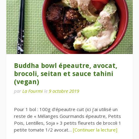
Buddha bowl épeautre, avocat,
brocoli, seitan et sauce tahini
(vegan)
par
La Fourmi
le
9 octobre 2019
Pour 1 bol : 100g d’épeautre cuit (ici j’ai utilisé un
reste de « Mélanges Gourmands épeautre, Petits
Pois, Lentilles, Soja » 3 petits fleurets de brocoli 1
petite tomate 1/2 avocat…
[Continuer la lecture]