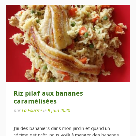
Riz pilaf aux bananes
caramélisées
par
La Fourmi
le
9 juin 2020
J’ai des bananiers dans mon jardin et quand un
régime est prêt, nous voilà à manger des bananes