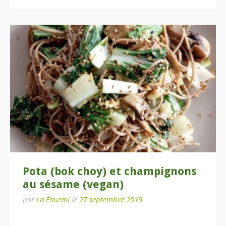
Pota (bok choy) et champignons
au sésame (vegan)
par
La Fourmi
le
27 septembre 2019