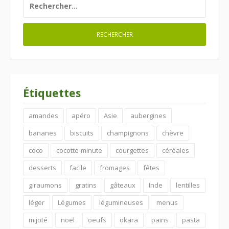
Étiquettes
amandes
apéro
Asie
aubergines
bananes
biscuits
champignons
chèvre
coco
cocotte-minute
courgettes
céréales
desserts
facile
fromages
fêtes
giraumons
gratins
gâteaux
Inde
lentilles
léger
Légumes
légumineuses
menus
mijoté
noël
oeufs
okara
pains
pasta