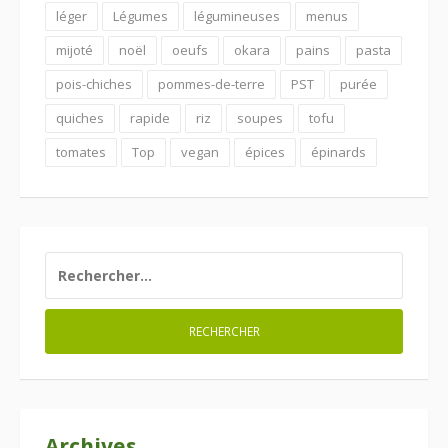
léger
Légumes
légumineuses
menus
mijoté
noël
oeufs
okara
pains
pasta
pois-chiches
pommes-de-terre
PST
purée
quiches
rapide
riz
soupes
tofu
tomates
Top
vegan
épices
épinards
RECHERCHER :
Archives