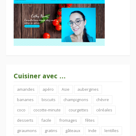
Cuisiner avec …
amandes
apéro
Asie
aubergines
bananes
biscuits
champignons
chèvre
coco
cocotte-minute
courgettes
céréales
desserts
facile
fromages
fêtes
giraumons
gratins
gâteaux
Inde
lentilles