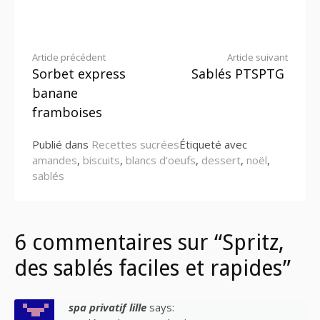
Lire
Article précédent
Article suivant
Sorbet express
Sablés PTSPTG
la
banane
suite
framboises
Publié dans
Recettes sucrées
Étiqueté avec
amandes
,
biscuits
,
blancs d'oeufs
,
dessert
,
noël
,
sablés
6 commentaires sur “Spritz,
des sablés faciles et rapides”
spa privatif lille
says: