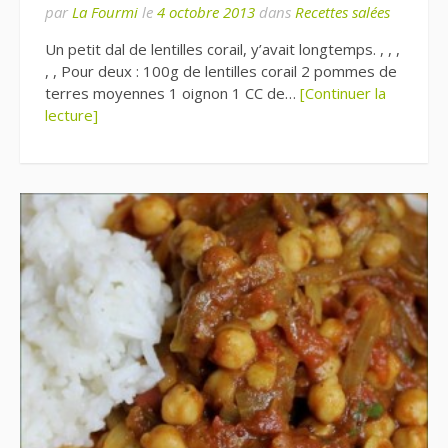
par
La Fourmi
le
4 octobre 2013
dans
Recettes salées
Un petit dal de lentilles corail, y’avait longtemps. , , ,
, , Pour deux : 100g de lentilles corail 2 pommes de
terres moyennes 1 oignon 1 CC de…
[Continuer la
lecture]