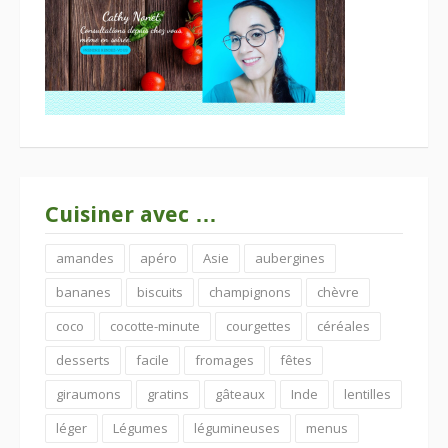
Cuisiner avec …
amandes
apéro
Asie
aubergines
bananes
biscuits
champignons
chèvre
coco
cocotte-minute
courgettes
céréales
desserts
facile
fromages
fêtes
giraumons
gratins
gâteaux
Inde
lentilles
léger
Légumes
légumineuses
menus