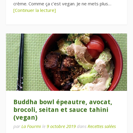
crème. Comme ça c’est vegan. Je ne mets plus…
[Continuer la lecture]
Buddha bowl épeautre, avocat,
brocoli, seitan et sauce tahini
(vegan)
par
La Fourmi
le
9 octobre 2019
dans
Recettes salées