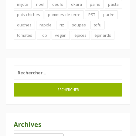
mijoté
noël
oeufs
okara
pains
pasta
pois-chiches
pommes-de-terre
PST
purée
quiches
rapide
riz
soupes
tofu
tomates
Top
vegan
épices
épinards
RECHERCHER :
Archives