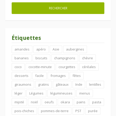
Étiquettes
amandes
apéro
Asie
aubergines
bananes
biscuits
champignons
chèvre
coco
cocotte-minute
courgettes
céréales
desserts
facile
fromages
fêtes
giraumons
gratins
gâteaux
Inde
lentilles
léger
Légumes
légumineuses
menus
mijoté
noël
oeufs
okara
pains
pasta
pois-chiches
pommes-de-terre
PST
purée