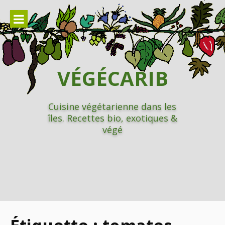
Aller
au
contenu
VÉGÉCARIB
Cuisine végétarienne dans les
îles. Recettes bio, exotiques &
végé