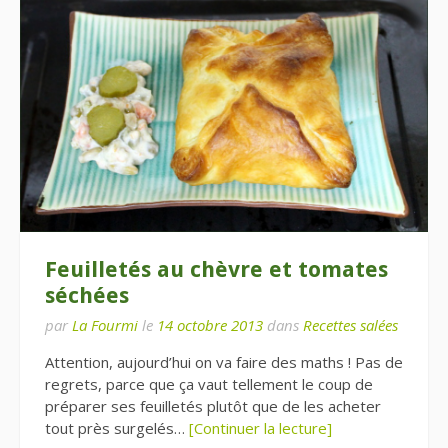
Feuilletés au chèvre et tomates
séchées
par
La Fourmi
le
14 octobre 2013
dans
Recettes salées
Attention, aujourd’hui on va faire des maths ! Pas de
regrets, parce que ça vaut tellement le coup de
préparer ses feuilletés plutôt que de les acheter
tout près surgelés…
[Continuer la lecture]