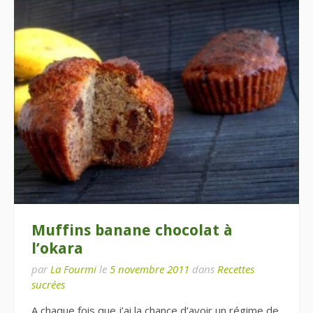
Muffins banane chocolat à
l’okara
par
La Fourmi
le
5 novembre 2011
dans
Recettes
sucrées
A chaque fois que j’ai la chance d’avoir un régime de