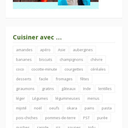
Cuisiner avec …
amandes
apéro
Asie
aubergines
bananes
biscuits
champignons
chèvre
coco
cocotte-minute
courgettes
céréales
desserts
facile
fromages
fêtes
giraumons
gratins
gâteaux
Inde
lentilles
léger
Légumes
légumineuses
menus
mijoté
noël
oeufs
okara
pains
pasta
pois-chiches
pommes-de-terre
PST
purée
quiches
rapide
riz
soupes
tofu