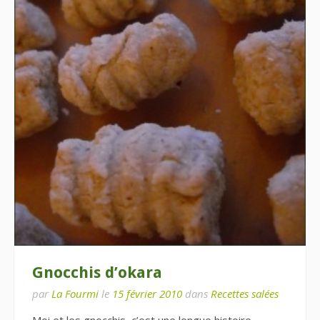
Gnocchis d’okara
par
La Fourmi
le
15 février 2010
dans
Recettes salées