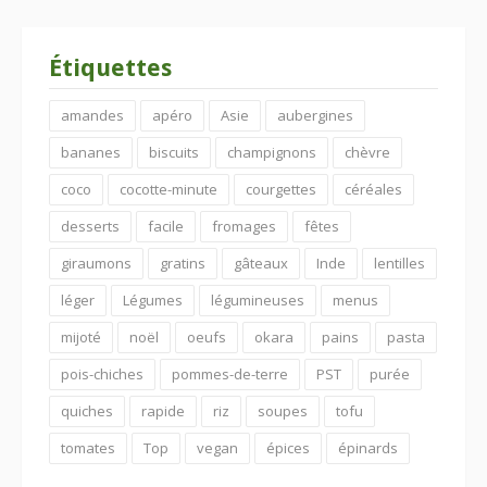
Étiquettes
amandes
apéro
Asie
aubergines
bananes
biscuits
champignons
chèvre
coco
cocotte-minute
courgettes
céréales
desserts
facile
fromages
fêtes
giraumons
gratins
gâteaux
Inde
lentilles
léger
Légumes
légumineuses
menus
mijoté
noël
oeufs
okara
pains
pasta
pois-chiches
pommes-de-terre
PST
purée
quiches
rapide
riz
soupes
tofu
tomates
Top
vegan
épices
épinards