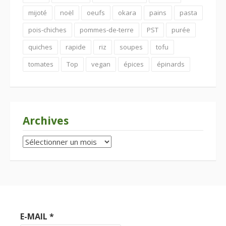
mijoté
noël
oeufs
okara
pains
pasta
pois-chiches
pommes-de-terre
PST
purée
quiches
rapide
riz
soupes
tofu
tomates
Top
vegan
épices
épinards
Archives
Archives
E-MAIL
*