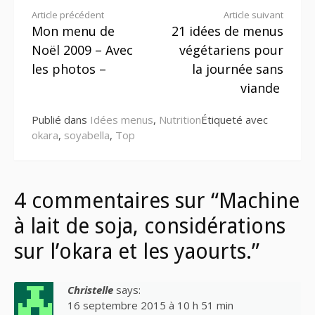
Lire
Article précédent
Article suivant
Mon menu de
21 idées de menus
la
Noël 2009 – Avec
végétariens pour
suite
les photos –
la journée sans
viande
Publié dans
Idées menus
,
Nutrition
Étiqueté avec
okara
,
soyabella
,
Top
4 commentaires sur “Machine
à lait de soja, considérations
sur l’okara et les yaourts.”
Christelle
says:
16 septembre 2015 à 10 h 51 min