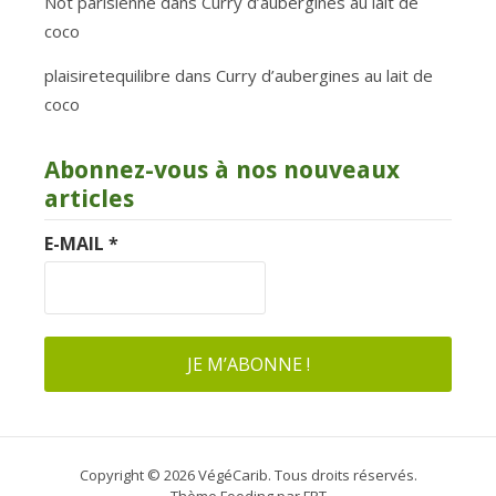
Not parisienne
dans
Curry d’aubergines au lait de
coco
plaisiretequilibre
dans
Curry d’aubergines au lait de
coco
Abonnez-vous à nos nouveaux
articles
E-MAIL
*
Copyright © 2026 VégéCarib. Tous droits réservés.
Thème Fooding par
FRT