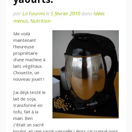
par
La Fourmi
le
5 février 2010
dans
Idées
menus
,
Nutrition
Me voilà
maintenant
l’heureuse
propriétaire
d’une machine à
laits végétaux.
Chouette, un
nouveau jouet !
J’ai déjà testé le
lait de soja,
transformé en
tofu, fait à la
main. Ben
c’était un sacré
boulot, et une sacré vaisselle ! Alors j’ai craqué pour