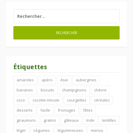
RECHERCHER :
Étiquettes
amandes
apéro
Asie
aubergines
bananes
biscuits
champignons
chèvre
coco
cocotte-minute
courgettes
céréales
desserts
facile
fromages
fêtes
giraumons
gratins
gâteaux
Inde
lentilles
léger
Légumes
légumineuses
menus