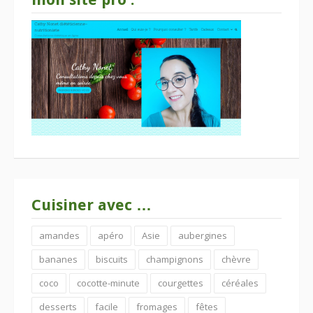
Cuisiner avec …
amandes
apéro
Asie
aubergines
bananes
biscuits
champignons
chèvre
coco
cocotte-minute
courgettes
céréales
desserts
facile
fromages
fêtes