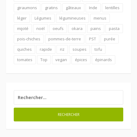
giraumons
gratins
gâteaux
Inde
lentilles
léger
Légumes
légumineuses
menus
mijoté
noël
oeufs
okara
pains
pasta
pois-chiches
pommes-de-terre
PST
purée
quiches
rapide
riz
soupes
tofu
tomates
Top
vegan
épices
épinards
RECHERCHER :