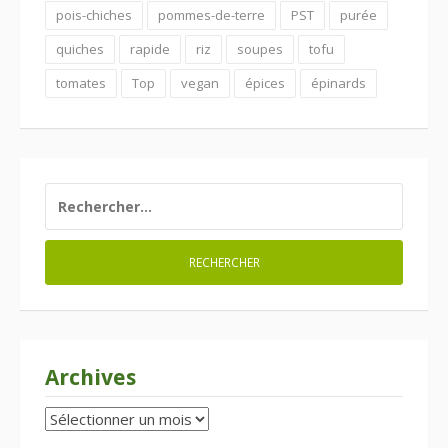
pois-chiches
pommes-de-terre
PST
purée
quiches
rapide
riz
soupes
tofu
tomates
Top
vegan
épices
épinards
RECHERCHER :
Archives
Archives