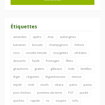
Étiquettes
amandes
apéro
Asie
aubergines
bananes
biscuits
champignons
chèvre
coco
cocotte-minute
courgettes
céréales
desserts
facile
fromages
fêtes
giraumons
gratins
gâteaux
Inde
lentilles
léger
Légumes
légumineuses
menus
mijoté
noël
oeufs
okara
pains
pasta
pois-chiches
pommes-de-terre
PST
purée
quiches
rapide
riz
soupes
tofu