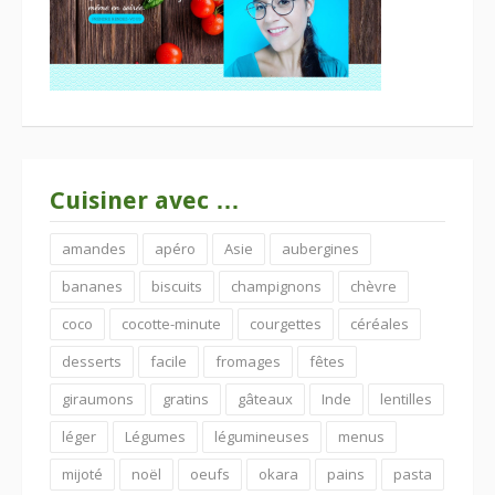
Cuisiner avec …
amandes
apéro
Asie
aubergines
bananes
biscuits
champignons
chèvre
coco
cocotte-minute
courgettes
céréales
desserts
facile
fromages
fêtes
giraumons
gratins
gâteaux
Inde
lentilles
léger
Légumes
légumineuses
menus
mijoté
noël
oeufs
okara
pains
pasta