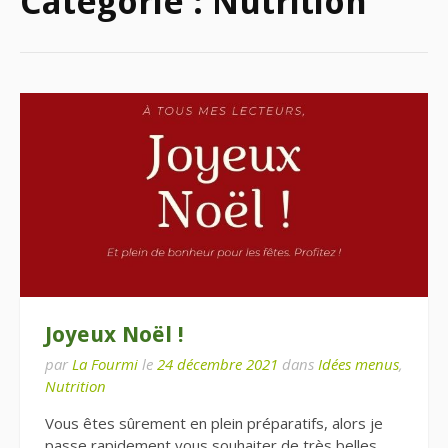
Catégorie :
Nutrition
Joyeux Noël !
par
La Fourmi
le
24 décembre 2021
dans
Idées menus
,
Nutrition
Vous êtes sûrement en plein préparatifs, alors je
passe rapidement vous souhaiter de très belles