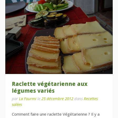
Raclette végétarienne aux
légumes variés
par
La Fourmi
le
25 décembre 2012
dans
Recettes
salées
Comment faire une raclette Végétarienne ? Il y a