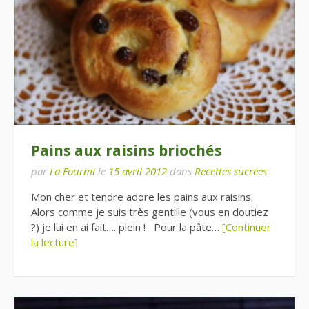
Pains aux raisins briochés
par
La Fourmi
le
15 avril 2012
dans
Recettes sucrées
Mon cher et tendre adore les pains aux raisins.
Alors comme je suis très gentille (vous en doutiez
?) je lui en ai fait…. plein ! Pour la pâte…
[Continuer
la lecture]