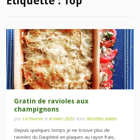
Étiquette :
Top
Gratin de ravioles aux
champignons
par
La Fourmi
le
4 mars 2022
dans
Recettes salées
Depuis quelques temps je ne trouve plus de
ravioles du Dauphiné en plaques au rayon frais,