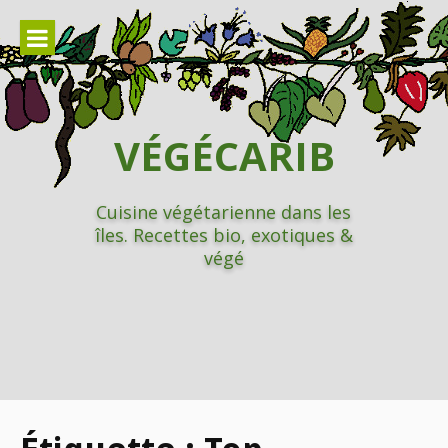
Aller
au
contenu
VÉGÉCARIB
Cuisine végétarienne dans les
îles. Recettes bio, exotiques &
végé