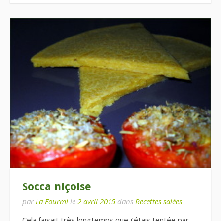
Socca niçoise
par
La Fourmi
le
2 avril 2015
dans
Recettes salées
Cela faisait très longtemps que j’étais tentée par