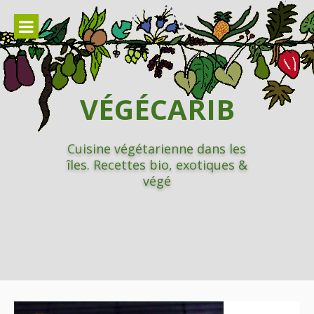
Aller
au
contenu
VÉGÉCARIB
Cuisine végétarienne dans les
îles. Recettes bio, exotiques &
végé