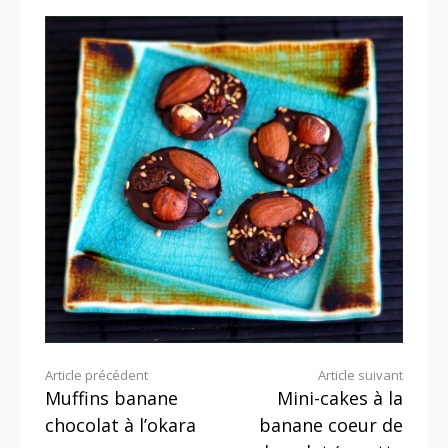
Lire
Article précédent
Article suivant
Muffins banane
Mini-cakes à la
la
chocolat à l’okara
banane coeur de