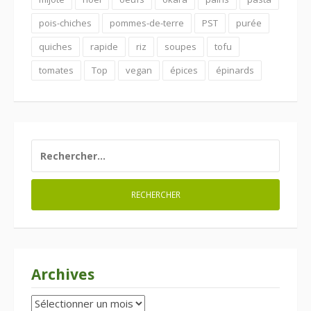
pois-chiches
pommes-de-terre
PST
purée
quiches
rapide
riz
soupes
tofu
tomates
Top
vegan
épices
épinards
RECHERCHER :
Archives
Archives