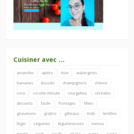
Cuisiner avec …
amandes
apéro
Asie
aubergines
bananes
biscuits
champignons
chèvre
coco
cocotte-minute
courgettes
céréales
desserts
facile
fromages
fêtes
giraumons
gratins
gâteaux
Inde
lentilles
léger
Légumes
légumineuses
menus
mijoté
noël
oeufs
okara
pains
pasta