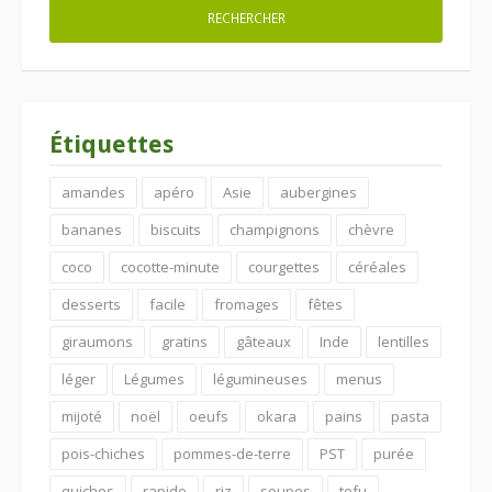
Étiquettes
amandes
apéro
Asie
aubergines
bananes
biscuits
champignons
chèvre
coco
cocotte-minute
courgettes
céréales
desserts
facile
fromages
fêtes
giraumons
gratins
gâteaux
Inde
lentilles
léger
Légumes
légumineuses
menus
mijoté
noël
oeufs
okara
pains
pasta
pois-chiches
pommes-de-terre
PST
purée
quiches
rapide
riz
soupes
tofu