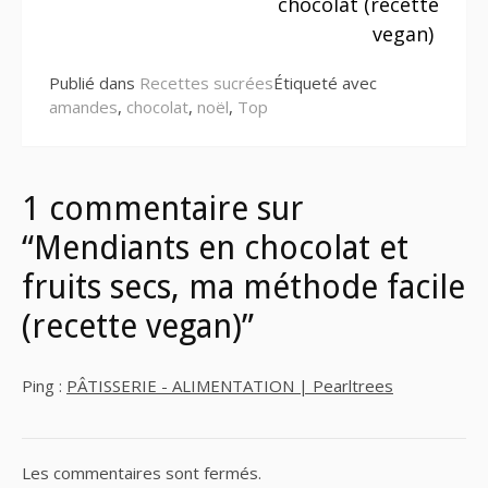
suite
chocolat (recette
vegan)
Publié dans
Recettes sucrées
Étiqueté avec
amandes
,
chocolat
,
noël
,
Top
1 commentaire sur
“Mendiants en chocolat et
fruits secs, ma méthode facile
(recette vegan)”
Ping :
PÂTISSERIE - ALIMENTATION | Pearltrees
Les commentaires sont fermés.