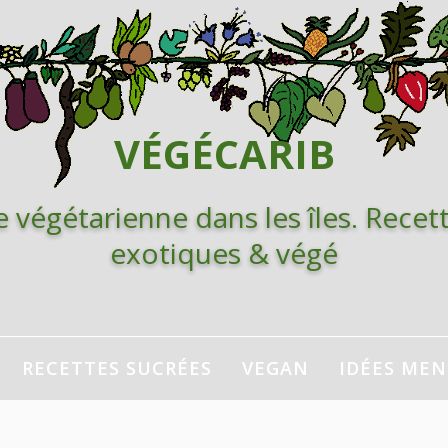
VÉGÉCARIB
e végétarienne dans les îles. Recett
exotiques & végé
RECETTES SUCRÉES
VEGAN
IDÉES ME