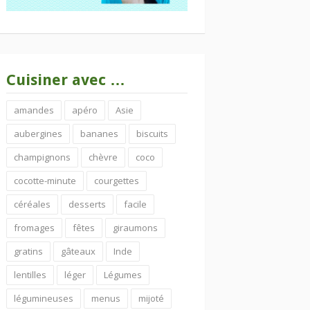
Cuisiner avec …
amandes
apéro
Asie
aubergines
bananes
biscuits
champignons
chèvre
coco
cocotte-minute
courgettes
céréales
desserts
facile
fromages
fêtes
giraumons
gratins
gâteaux
Inde
lentilles
léger
Légumes
légumineuses
menus
mijoté