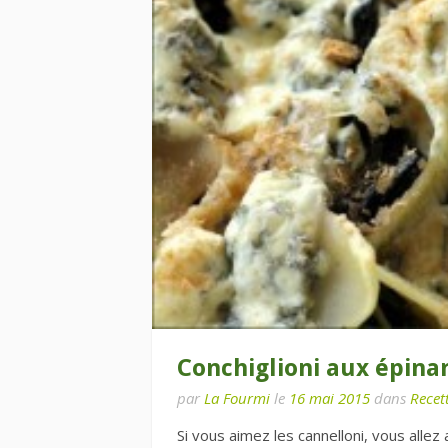
Conchiglioni aux épinar
par
La Fourmi
le
16 mai 2015
dans
Recett
Si vous aimez les cannelloni, vous allez 