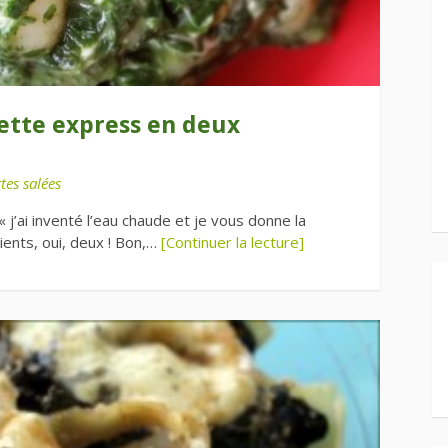
cette express en deux
tes salées
« j’ai inventé l’eau chaude et je vous donne la
ients, oui, deux ! Bon,…
[Continuer la lecture]