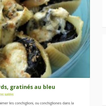
ds, gratinés au bleu
es salées
aimer les conchiglioni, ou conchigliones dans la