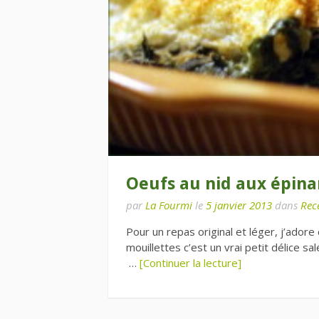
Oeufs au nid aux épina
par
La Fourmi
le
5 janvier 2013
dans
Rece
Pour un repas original et léger, j’ador
mouillettes c’est un vrai petit délice sa
…
[Continuer la lecture]