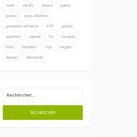
noël
oeufs
okara
pains
pasta
pois-chiches
pommes-de-terre
PST
purée
quiches
rapide
riz
soupes
tofu
tomates
Top
vegan
épices
épinards
RECHERCHER :