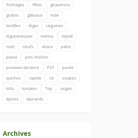
fromages
fêtes
giraumons
gratins
gâteaux
Inde
lentilles
léger
Légumes
légumineuses
menus
mijoté
noël
oeufs
okara
pains
pasta
pois-chiches
pommes-de-terre
PST
purée
quiches
rapide
riz
soupes
tofu
tomates
Top
vegan
épices
épinards
Archives