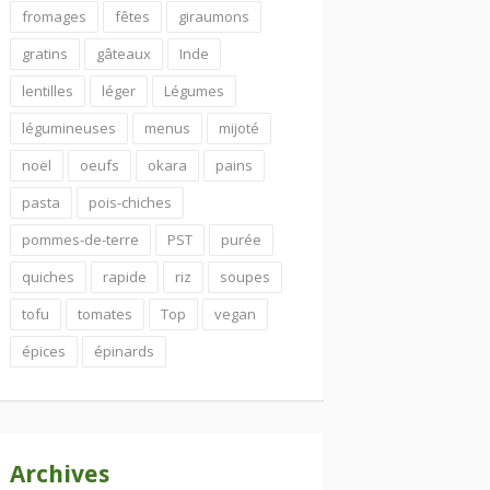
fromages
fêtes
giraumons
gratins
gâteaux
Inde
lentilles
léger
Légumes
légumineuses
menus
mijoté
noël
oeufs
okara
pains
pasta
pois-chiches
pommes-de-terre
PST
purée
quiches
rapide
riz
soupes
tofu
tomates
Top
vegan
épices
épinards
Archives