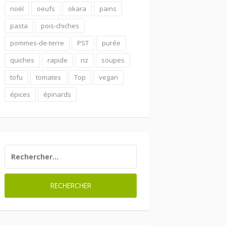
noël
oeufs
okara
pains
pasta
pois-chiches
pommes-de-terre
PST
purée
quiches
rapide
riz
soupes
tofu
tomates
Top
vegan
épices
épinards
RECHERCHER :