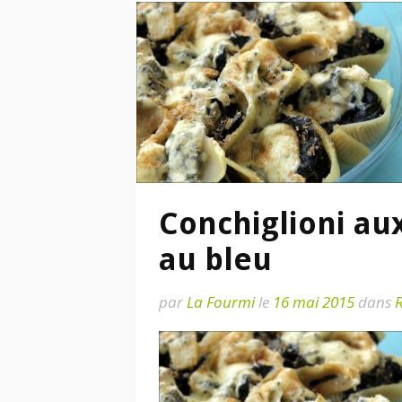
Conchiglioni aux
au bleu
par
La Fourmi
le
16 mai 2015
dans
R