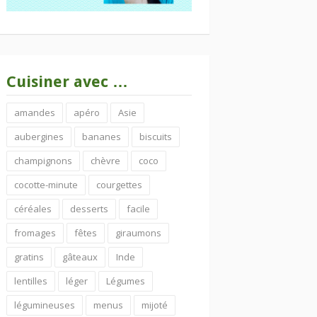
Cuisiner avec …
amandes
apéro
Asie
aubergines
bananes
biscuits
champignons
chèvre
coco
cocotte-minute
courgettes
céréales
desserts
facile
fromages
fêtes
giraumons
gratins
gâteaux
Inde
lentilles
léger
Légumes
légumineuses
menus
mijoté