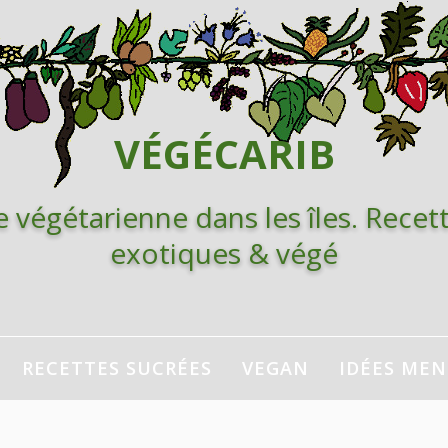
VÉGÉCARIB
e végétarienne dans les îles. Recett
exotiques & végé
RECETTES SUCRÉES
VEGAN
IDÉES ME