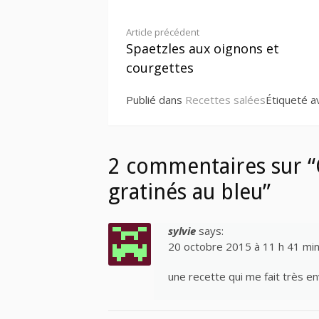
Lire
Article précédent
Spaetzles aux oignons et
la
courgettes
suite
Publié dans
Recettes salées
Étiqueté 
2 commentaires sur “
gratinés au bleu”
sylvie
says:
20 octobre 2015 à 11 h 41 mi
une recette qui me fait très en