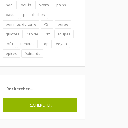
noël
oeufs
okara
pains
pasta
pois-chiches
pommes-de-terre
PST
purée
quiches
rapide
riz
soupes
tofu
tomates
Top
vegan
épices
épinards
RECHERCHER :