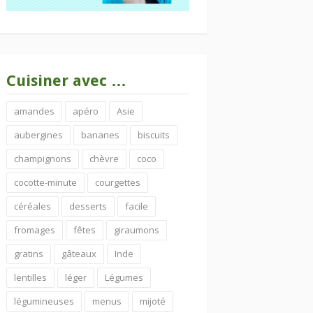
Cuisiner avec …
amandes
apéro
Asie
aubergines
bananes
biscuits
champignons
chèvre
coco
cocotte-minute
courgettes
céréales
desserts
facile
fromages
fêtes
giraumons
gratins
gâteaux
Inde
lentilles
léger
Légumes
légumineuses
menus
mijoté