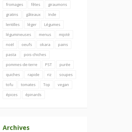
fromages
fêtes
giraumons
gratins
gâteaux
Inde
lentilles
léger
Légumes
légumineuses
menus
mijoté
noël
oeufs
okara
pains
pasta
pois-chiches
pommes-de-terre
PST
purée
quiches
rapide
riz
soupes
tofu
tomates
Top
vegan
épices
épinards
Archives