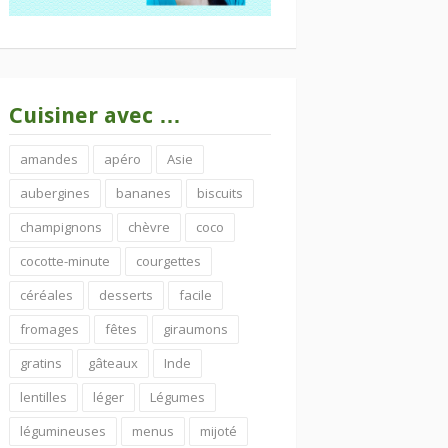
Cuisiner avec …
amandes
apéro
Asie
aubergines
bananes
biscuits
champignons
chèvre
coco
cocotte-minute
courgettes
céréales
desserts
facile
fromages
fêtes
giraumons
gratins
gâteaux
Inde
lentilles
léger
Légumes
légumineuses
menus
mijoté