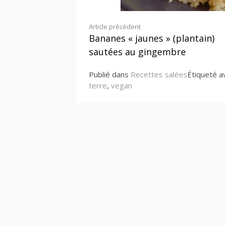
Lire
Article précédent
Bananes « jaunes » (plantain)
la
sautées au gingembre
suite
Publié dans
Recettes salées
Étiqueté 
terre
,
vegan