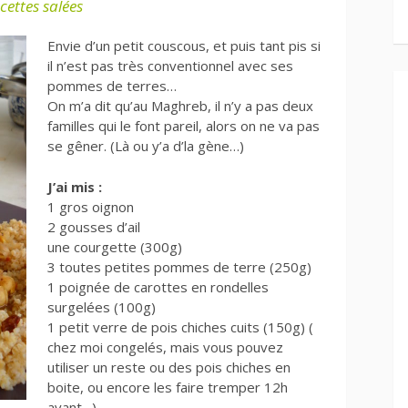
cettes salées
Envie d’un petit couscous, et puis tant pis si
il n’est pas très conventionnel avec ses
pommes de terres…
On m’a dit qu’au Maghreb, il n’y a pas deux
familles qui le font pareil, alors on ne va pas
se gêner. (Là ou y’a d’la gène…)
J’ai mis :
1 gros oignon
2 gousses d’ail
une courgette (300g)
3 toutes petites pommes de terre (250g)
1 poignée de carottes en rondelles
surgelées (100g)
1 petit verre de pois chiches cuits (150g) (
chez moi congelés, mais vous pouvez
utiliser un reste ou des pois chiches en
boite, ou encore les faire tremper 12h
avant…)