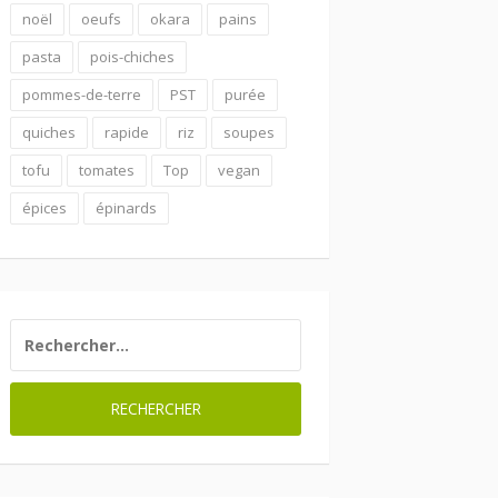
noël
oeufs
okara
pains
pasta
pois-chiches
pommes-de-terre
PST
purée
quiches
rapide
riz
soupes
tofu
tomates
Top
vegan
épices
épinards
RECHERCHER :