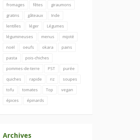
fromages
fêtes
giraumons
gratins
gâteaux
Inde
lentilles
léger
Légumes
légumineuses
menus
mijoté
noël
oeufs
okara
pains
pasta
pois-chiches
pommes-de-terre
PST
purée
quiches
rapide
riz
soupes
tofu
tomates
Top
vegan
épices
épinards
Archives