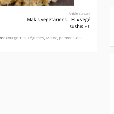
Article suivant
Makis végétariens, les « végé
sushis » !
avec
courgettes
,
Légumes
,
Maroc
,
pommes-de-