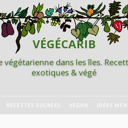
VÉGÉCARIB
e végétarienne dans les îles. Recett
exotiques & végé
RECETTES SUCRÉES
VEGAN
IDÉES ME