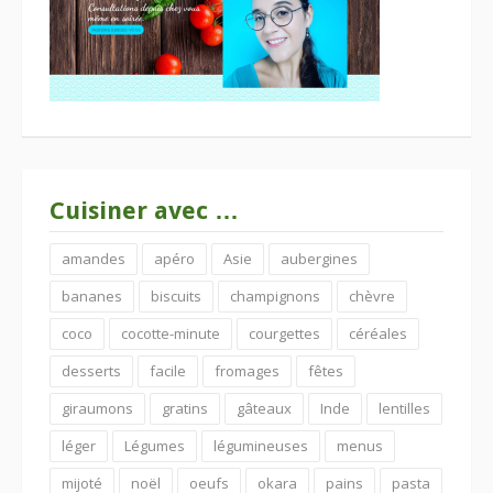
Cuisiner avec …
amandes
apéro
Asie
aubergines
bananes
biscuits
champignons
chèvre
coco
cocotte-minute
courgettes
céréales
desserts
facile
fromages
fêtes
giraumons
gratins
gâteaux
Inde
lentilles
léger
Légumes
légumineuses
menus
mijoté
noël
oeufs
okara
pains
pasta