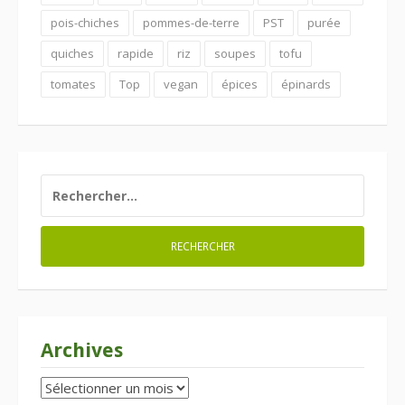
pois-chiches
pommes-de-terre
PST
purée
quiches
rapide
riz
soupes
tofu
tomates
Top
vegan
épices
épinards
RECHERCHER :
Archives
Archives