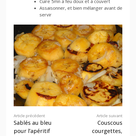
Cuire 5mn à feu doux et à couvert
Assaisonner, et bien mélanger avant de
servir
Lire
Article précédent
Article suivant
Sablés au bleu
Couscous
la
pour l’apéritif
courgettes,