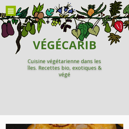
Aller
au
contenu
VÉGÉCARIB
Cuisine végétarienne dans les
îles. Recettes bio, exotiques &
végé