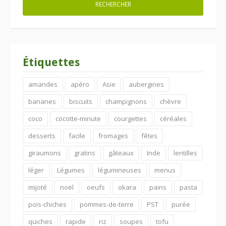
Étiquettes
amandes
apéro
Asie
aubergines
bananes
biscuits
champignons
chèvre
coco
cocotte-minute
courgettes
céréales
desserts
facile
fromages
fêtes
giraumons
gratins
gâteaux
Inde
lentilles
léger
Légumes
légumineuses
menus
mijoté
noël
oeufs
okara
pains
pasta
pois-chiches
pommes-de-terre
PST
purée
quiches
rapide
riz
soupes
tofu