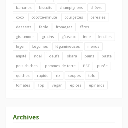
bananes
biscuits
champignons
chèvre
coco
cocotte-minute
courgettes
céréales
desserts
facile
fromages
fêtes
giraumons
gratins
gâteaux
Inde
lentilles
léger
Légumes
légumineuses
menus
mijoté
noël
oeufs
okara
pains
pasta
pois-chiches
pommes-de-terre
PST
purée
quiches
rapide
riz
soupes
tofu
tomates
Top
vegan
épices
épinards
Archives