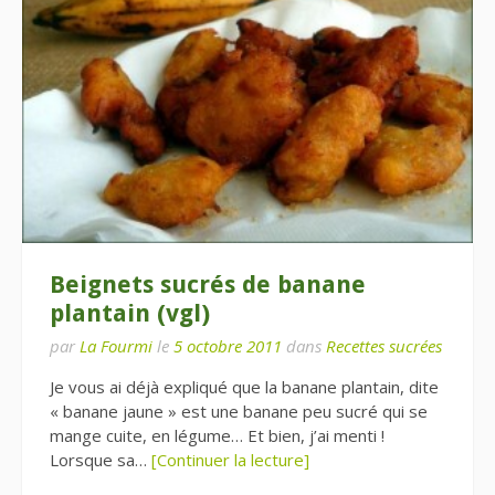
Beignets sucrés de banane
plantain (vgl)
par
La Fourmi
le
5 octobre 2011
dans
Recettes sucrées
Je vous ai déjà expliqué que la banane plantain, dite
« banane jaune » est une banane peu sucré qui se
mange cuite, en légume… Et bien, j’ai menti !
Lorsque sa…
[Continuer la lecture]