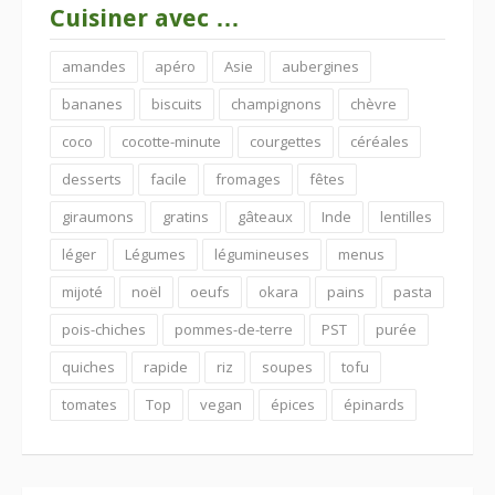
Cuisiner avec …
amandes
apéro
Asie
aubergines
bananes
biscuits
champignons
chèvre
coco
cocotte-minute
courgettes
céréales
desserts
facile
fromages
fêtes
giraumons
gratins
gâteaux
Inde
lentilles
léger
Légumes
légumineuses
menus
mijoté
noël
oeufs
okara
pains
pasta
pois-chiches
pommes-de-terre
PST
purée
quiches
rapide
riz
soupes
tofu
tomates
Top
vegan
épices
épinards