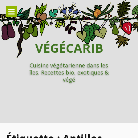
Aller
au
contenu
VÉGÉCARIB
Cuisine végétarienne dans les
îles. Recettes bio, exotiques &
végé