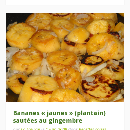
Bananes « jaunes » (plantain)
sautées au gingembre
par
La Fourmi
le
1 juin 2009
dans
Recettes salées