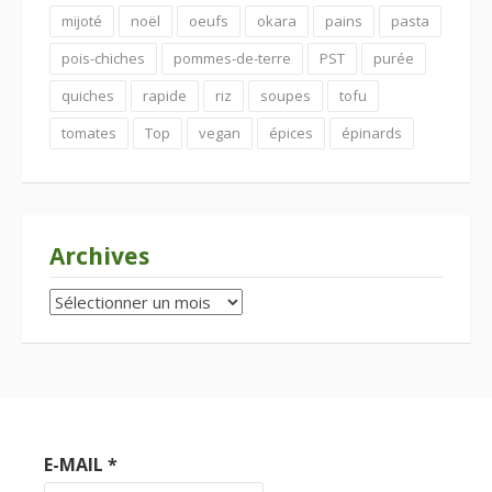
mijoté
noël
oeufs
okara
pains
pasta
pois-chiches
pommes-de-terre
PST
purée
quiches
rapide
riz
soupes
tofu
tomates
Top
vegan
épices
épinards
Archives
Archives
E-MAIL
*