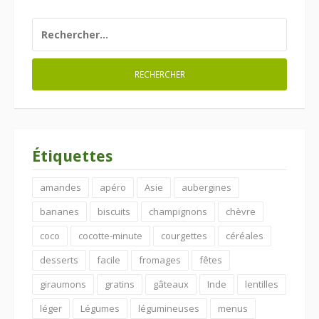
RECHERCHER :
Étiquettes
amandes
apéro
Asie
aubergines
bananes
biscuits
champignons
chèvre
coco
cocotte-minute
courgettes
céréales
desserts
facile
fromages
fêtes
giraumons
gratins
gâteaux
Inde
lentilles
léger
Légumes
légumineuses
menus