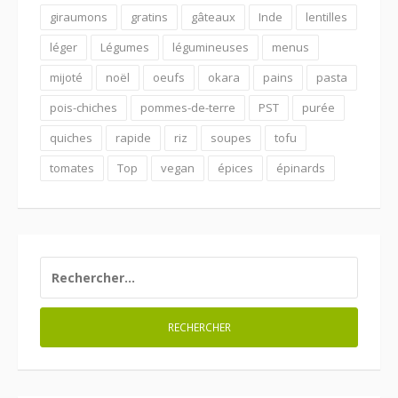
giraumons
gratins
gâteaux
Inde
lentilles
léger
Légumes
légumineuses
menus
mijoté
noël
oeufs
okara
pains
pasta
pois-chiches
pommes-de-terre
PST
purée
quiches
rapide
riz
soupes
tofu
tomates
Top
vegan
épices
épinards
RECHERCHER :