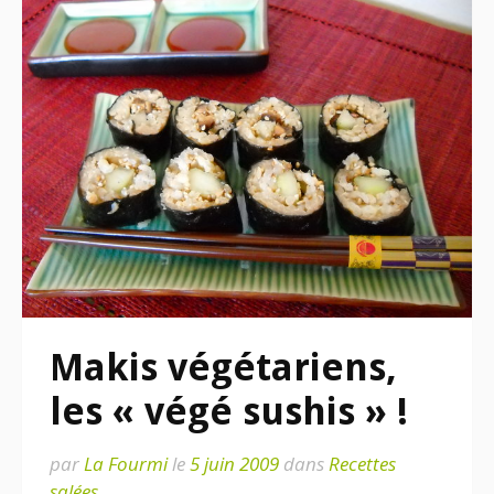
Makis végétariens,
les « végé sushis » !
par
La Fourmi
le
5 juin 2009
dans
Recettes
salées