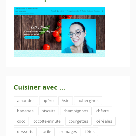
Cuisiner avec …
amandes
apéro
Asie
aubergines
bananes
biscuits
champignons
chèvre
coco
cocotte-minute
courgettes
céréales
desserts
facile
fromages
fêtes