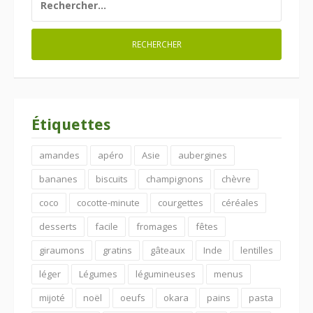
Étiquettes
amandes
apéro
Asie
aubergines
bananes
biscuits
champignons
chèvre
coco
cocotte-minute
courgettes
céréales
desserts
facile
fromages
fêtes
giraumons
gratins
gâteaux
Inde
lentilles
léger
Légumes
légumineuses
menus
mijoté
noël
oeufs
okara
pains
pasta