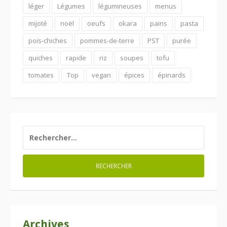
léger
Légumes
légumineuses
menus
mijoté
noël
oeufs
okara
pains
pasta
pois-chiches
pommes-de-terre
PST
purée
quiches
rapide
riz
soupes
tofu
tomates
Top
vegan
épices
épinards
RECHERCHER :
Archives