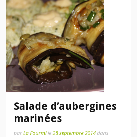
Salade d’aubergines
marinées
par
La Fourmi
le
28 septembre 2014
dans