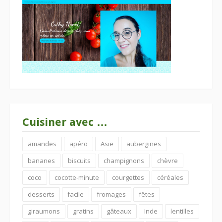
Cuisiner avec …
amandes
apéro
Asie
aubergines
bananes
biscuits
champignons
chèvre
coco
cocotte-minute
courgettes
céréales
desserts
facile
fromages
fêtes
giraumons
gratins
gâteaux
Inde
lentilles