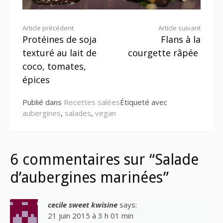
Lire
Article précédent
Article suivant
Protéines de soja
Flans à la
la
texturé au lait de
courgette râpée
suite
coco, tomates,
épices
Publié dans
Recettes salées
Étiqueté avec
aubergines
,
salades
,
vegan
6 commentaires sur “Salade
d’aubergines marinées”
cecile sweet kwisine
says:
21 juin 2015 à 3 h 01 min