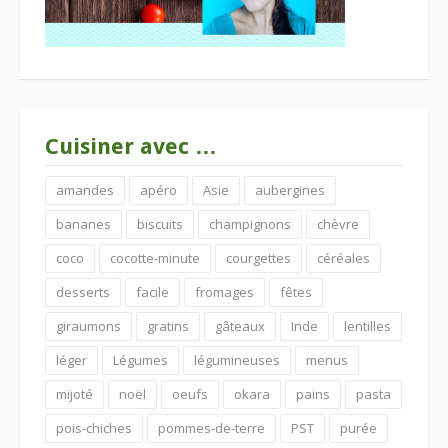
Cuisiner avec …
amandes
apéro
Asie
aubergines
bananes
biscuits
champignons
chèvre
coco
cocotte-minute
courgettes
céréales
desserts
facile
fromages
fêtes
giraumons
gratins
gâteaux
Inde
lentilles
léger
Légumes
légumineuses
menus
mijoté
noël
oeufs
okara
pains
pasta
pois-chiches
pommes-de-terre
PST
purée