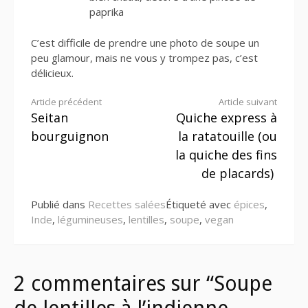
paprika
C’est difficile de prendre une photo de soupe un
peu glamour, mais ne vous y trompez pas, c’est
délicieux.
Lire
Article précédent
Article suivant
Seitan
Quiche express à
la
bourguignon
la ratatouille (ou
suite
la quiche des fins
de placards)
Publié dans
Recettes salées
Étiqueté avec
épices
,
Inde
,
légumineuses
,
lentilles
,
soupe
,
vegan
2 commentaires sur “Soupe