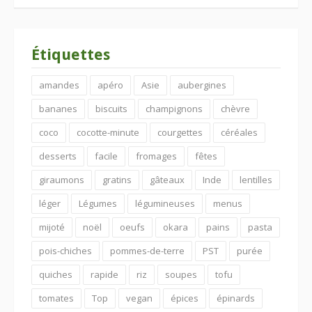
Étiquettes
amandes
apéro
Asie
aubergines
bananes
biscuits
champignons
chèvre
coco
cocotte-minute
courgettes
céréales
desserts
facile
fromages
fêtes
giraumons
gratins
gâteaux
Inde
lentilles
léger
Légumes
légumineuses
menus
mijoté
noël
oeufs
okara
pains
pasta
pois-chiches
pommes-de-terre
PST
purée
quiches
rapide
riz
soupes
tofu
tomates
Top
vegan
épices
épinards