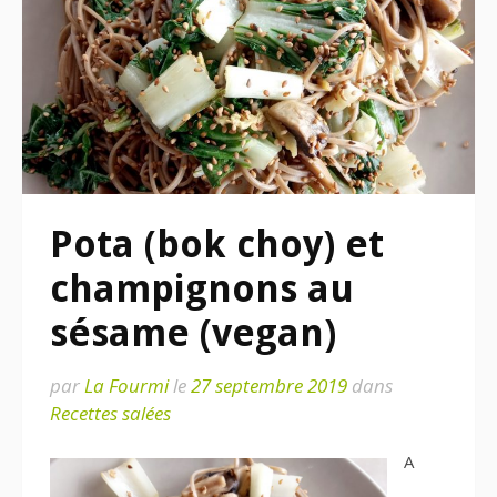
Pota (bok choy) et
champignons au
sésame (vegan)
par
La Fourmi
le
27 septembre 2019
dans
Recettes salées
A