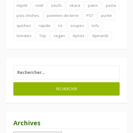
mijoté
noël
oeufs
okara
pains
pasta
pois-chiches
pommes-de-terre
PST
purée
quiches
rapide
riz
soupes
tofu
tomates
Top
vegan
épices
épinards
RECHERCHER :
Archives