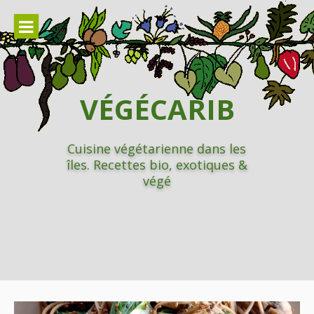
Aller
au
contenu
VÉGÉCARIB
Cuisine végétarienne dans les
îles. Recettes bio, exotiques &
végé