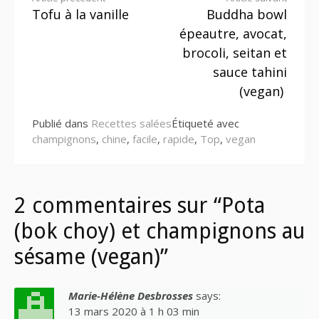
Lire
Tofu à la vanille
Buddha bowl
la
épeautre, avocat,
suite
brocoli, seitan et
sauce tahini
(vegan)
Publié dans
Recettes salées
Étiqueté avec
champignons
,
chine
,
facile
,
rapide
,
Top
,
vegan
2 commentaires sur “Pota
(bok choy) et champignons au
sésame (vegan)”
Marie-Hélène Desbrosses
says:
13 mars 2020 à 1 h 03 min