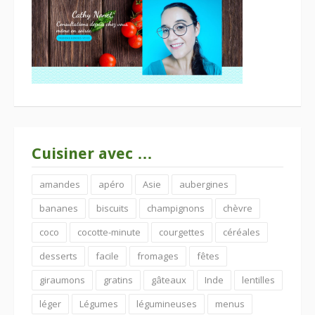
Cuisiner avec …
amandes
apéro
Asie
aubergines
bananes
biscuits
champignons
chèvre
coco
cocotte-minute
courgettes
céréales
desserts
facile
fromages
fêtes
giraumons
gratins
gâteaux
Inde
lentilles
léger
Légumes
légumineuses
menus