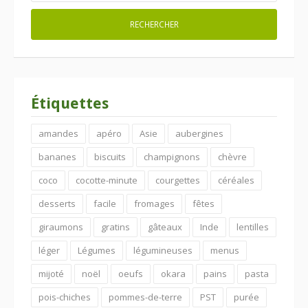
Étiquettes
amandes
apéro
Asie
aubergines
bananes
biscuits
champignons
chèvre
coco
cocotte-minute
courgettes
céréales
desserts
facile
fromages
fêtes
giraumons
gratins
gâteaux
Inde
lentilles
léger
Légumes
légumineuses
menus
mijoté
noël
oeufs
okara
pains
pasta
pois-chiches
pommes-de-terre
PST
purée