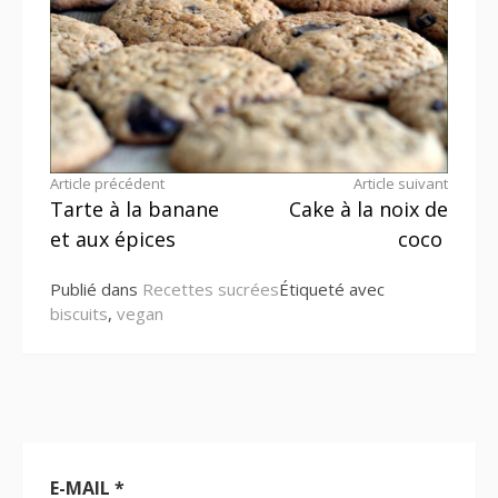
Lire
Article précédent
Article suivant
Tarte à la banane
Cake à la noix de
la
et aux épices
coco
suite
Publié dans
Recettes sucrées
Étiqueté avec
biscuits
,
vegan
E-MAIL
*