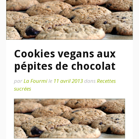
Cookies vegans aux
pépites de chocolat
par
La Fourmi
le
11 avril 2013
dans
Recettes
sucrées