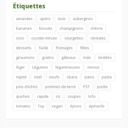
Étiquettes
amandes
apéro
Asie
aubergines
bananes
biscuits
champignons
chèvre
coco
cocotte-minute
courgettes
céréales
desserts
facile
fromages
fêtes
giraumons
gratins
gâteaux
Inde
lentilles
léger
Légumes
légumineuses
menus
mijoté
noël
oeufs
okara
pains
pasta
pois-chiches
pommes-de-terre
PST
purée
quiches
rapide
riz
soupes
tofu
tomates
Top
vegan
épices
épinards