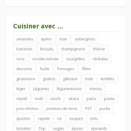
Cuisiner avec …
amandes
apéro
Asie
aubergines
bananes
biscuits
champignons
chèvre
coco
cocotte-minute
courgettes
céréales
desserts
facile
fromages
fêtes
giraumons
gratins
gâteaux
Inde
lentilles
léger
Légumes
légumineuses
menus
mijoté
noël
oeufs
okara
pains
pasta
pois-chiches
pommes-de-terre
PST
purée
quiches
rapide
riz
soupes
tofu
tomates
Top
vegan
épices
épinards