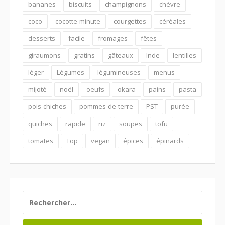
bananes
biscuits
champignons
chèvre
coco
cocotte-minute
courgettes
céréales
desserts
facile
fromages
fêtes
giraumons
gratins
gâteaux
Inde
lentilles
léger
Légumes
légumineuses
menus
mijoté
noël
oeufs
okara
pains
pasta
pois-chiches
pommes-de-terre
PST
purée
quiches
rapide
riz
soupes
tofu
tomates
Top
vegan
épices
épinards
RECHERCHER :