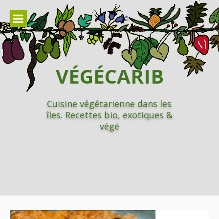
Aller
au
contenu
VÉGÉCARIB
Cuisine végétarienne dans les
îles. Recettes bio, exotiques &
végé