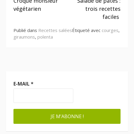
Croque monsieur
Salade de pâtes :
la
végétarien
trois recettes
suite
faciles
Publié dans
Recettes salées
Étiqueté avec
courges
,
giraumons
,
polenta
E-MAIL
*