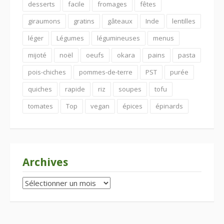
desserts
facile
fromages
fêtes
giraumons
gratins
gâteaux
Inde
lentilles
léger
Légumes
légumineuses
menus
mijoté
noël
oeufs
okara
pains
pasta
pois-chiches
pommes-de-terre
PST
purée
quiches
rapide
riz
soupes
tofu
tomates
Top
vegan
épices
épinards
Archives
Archives