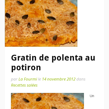
Gratin de polenta au
potiron
par
La Fourmi
le
14 novembre 2012
dans
Recettes salées
Un