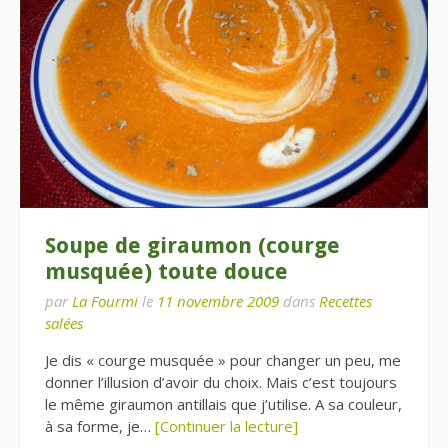
Soupe de giraumon (courge
musquée) toute douce
par
La Fourmi
le
11 novembre 2009
dans
Recettes
salées
Je dis « courge musquée » pour changer un peu, me
donner l’illusion d’avoir du choix. Mais c’est toujours
le même giraumon antillais que j’utilise. A sa couleur,
à sa forme, je…
[Continuer la lecture]