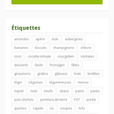
Étiquettes
amandes
apéro
Asie
aubergines
bananes
biscuits
champignons
chèvre
coco
cocotte-minute
courgettes
céréales
desserts
facile
fromages
fêtes
giraumons
gratins
gâteaux
Inde
lentilles
léger
Légumes
légumineuses
menus
mijoté
noël
oeufs
okara
pains
pasta
pois-chiches
pommes-de-terre
PST
purée
quiches
rapide
riz
soupes
tofu