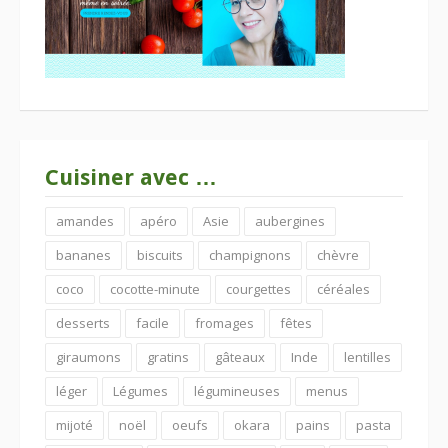
Cuisiner avec …
amandes
apéro
Asie
aubergines
bananes
biscuits
champignons
chèvre
coco
cocotte-minute
courgettes
céréales
desserts
facile
fromages
fêtes
giraumons
gratins
gâteaux
Inde
lentilles
léger
Légumes
légumineuses
menus
mijoté
noël
oeufs
okara
pains
pasta