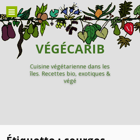
Aller
au
contenu
VÉGÉCARIB
Cuisine végétarienne dans les
îles. Recettes bio, exotiques &
végé