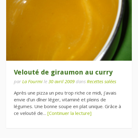
Velouté de giraumon au curry
par
La Fourmi
le
30 avril 2009
dans
Recettes salées
Après une pizza un peu trop riche ce midi, j’avais
envie d’un dîner léger, vitaminé et pleins de
légumes. Une bonne soupe en plat unique. Grâce à
ce velouté de…
[Continuer la lecture]