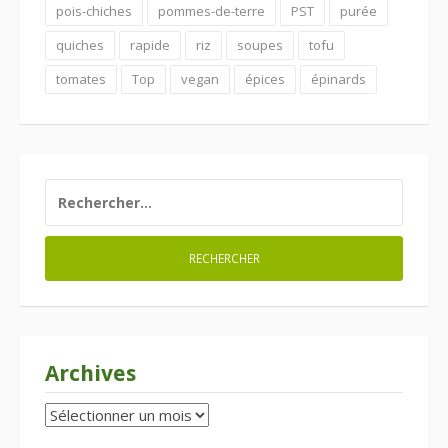
pois-chiches
pommes-de-terre
PST
purée
quiches
rapide
riz
soupes
tofu
tomates
Top
vegan
épices
épinards
RECHERCHER :
Archives
Archives