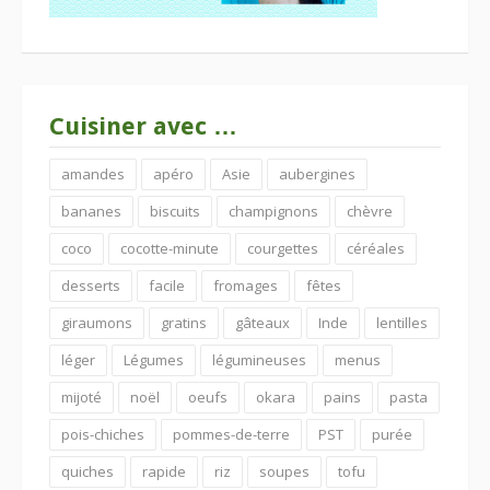
Cuisiner avec …
amandes
apéro
Asie
aubergines
bananes
biscuits
champignons
chèvre
coco
cocotte-minute
courgettes
céréales
desserts
facile
fromages
fêtes
giraumons
gratins
gâteaux
Inde
lentilles
léger
Légumes
légumineuses
menus
mijoté
noël
oeufs
okara
pains
pasta
pois-chiches
pommes-de-terre
PST
purée
quiches
rapide
riz
soupes
tofu