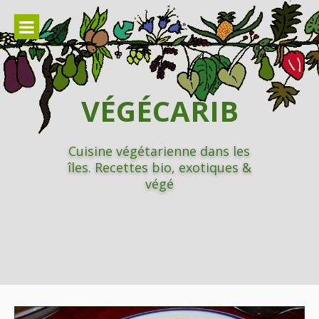
Aller
au
contenu
VÉGÉCARIB
Cuisine végétarienne dans les
îles. Recettes bio, exotiques &
végé