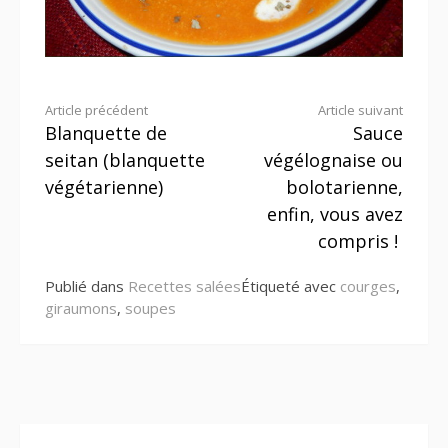
Lire
Article précédent
Article suivant
Blanquette de
Sauce
la
seitan (blanquette
végélognaise ou
suite
végétarienne)
bolotarienne,
enfin, vous avez
compris !
Publié dans
Recettes salées
Étiqueté avec
courges
,
giraumons
,
soupes