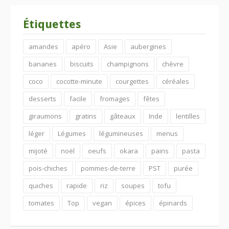
Étiquettes
amandes
apéro
Asie
aubergines
bananes
biscuits
champignons
chèvre
coco
cocotte-minute
courgettes
céréales
desserts
facile
fromages
fêtes
giraumons
gratins
gâteaux
Inde
lentilles
léger
Légumes
légumineuses
menus
mijoté
noël
oeufs
okara
pains
pasta
pois-chiches
pommes-de-terre
PST
purée
quiches
rapide
riz
soupes
tofu
tomates
Top
vegan
épices
épinards