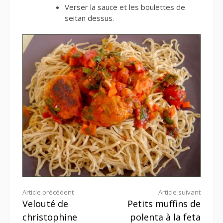
Verser la sauce et les boulettes de
seitan dessus.
Lire
Article précédent
Article suivant
Velouté de
Petits muffins de
la
christophine
polenta à la feta