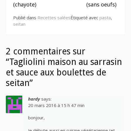
suite
(chayote)
(sans oeufs)
Publié dans
Recettes salées
Étiqueté avec
pasta
,
seitan
2 commentaires sur
“Tagliolini maison au sarrasin
et sauce aux boulettes de
seitan”
hardy
says:
20 mars 2016 à 15 h 47 min
bonjour,
Je débute aussi en cuisine végétarienne (et