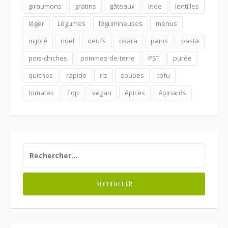
giraumons
gratins
gâteaux
Inde
lentilles
léger
Légumes
légumineuses
menus
mijoté
noël
oeufs
okara
pains
pasta
pois-chiches
pommes-de-terre
PST
purée
quiches
rapide
riz
soupes
tofu
tomates
Top
vegan
épices
épinards
RECHERCHER :