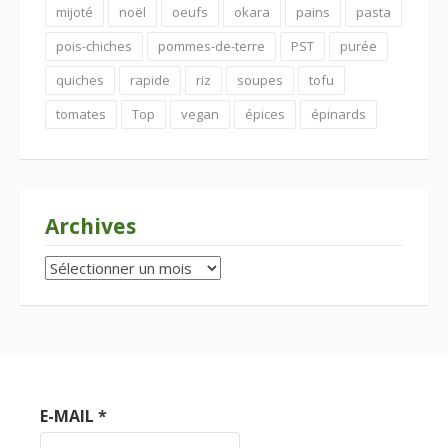
mijoté
noël
oeufs
okara
pains
pasta
pois-chiches
pommes-de-terre
PST
purée
quiches
rapide
riz
soupes
tofu
tomates
Top
vegan
épices
épinards
Archives
Archives
E-MAIL
*