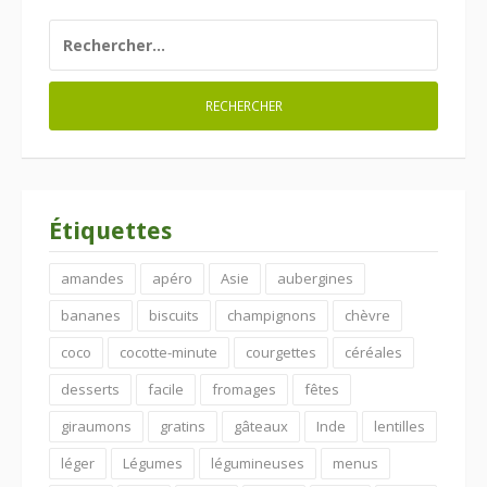
RECHERCHER :
Étiquettes
amandes
apéro
Asie
aubergines
bananes
biscuits
champignons
chèvre
coco
cocotte-minute
courgettes
céréales
desserts
facile
fromages
fêtes
giraumons
gratins
gâteaux
Inde
lentilles
léger
Légumes
légumineuses
menus