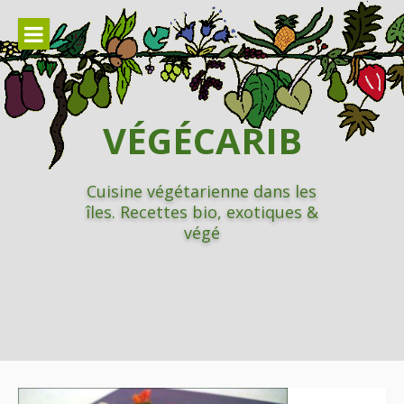
Aller
au
contenu
VÉGÉCARIB
Cuisine végétarienne dans les
îles. Recettes bio, exotiques &
végé