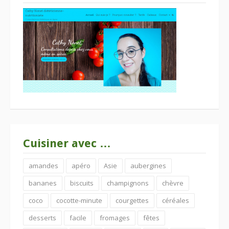
Cuisiner avec …
amandes
apéro
Asie
aubergines
bananes
biscuits
champignons
chèvre
coco
cocotte-minute
courgettes
céréales
desserts
facile
fromages
fêtes