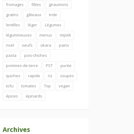
fromages
fêtes
giraumons
gratins
gâteaux
Inde
lentilles
léger
Légumes
légumineuses
menus
mijoté
noël
oeufs
okara
pains
pasta
pois-chiches
pommes-de-terre
PST
purée
quiches
rapide
riz
soupes
tofu
tomates
Top
vegan
épices
épinards
Archives