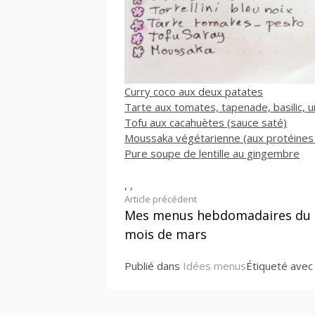
Curry coco aux deux patates
Tarte aux tomates, tapenade, basilic, u
Tofu aux cacahuètes (sauce saté)
Moussaka végétarienne (aux protéines 
Pure soupe de lentille au gingembre
,
,
Lire
Article précédent
Mes menus hebdomadaires du
la
mois de mars
suite
Publié dans
Idées menus
Étiqueté ave