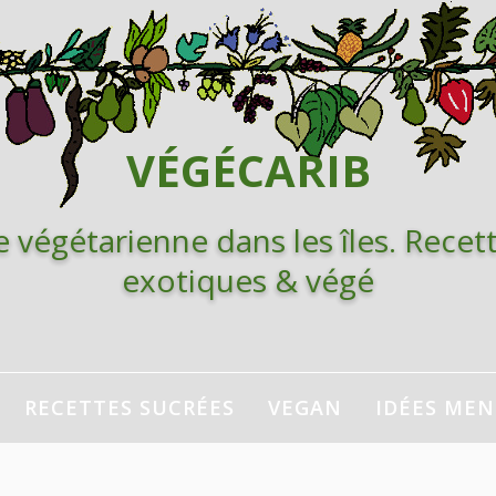
VÉGÉCARIB
e végétarienne dans les îles. Recett
exotiques & végé
RECETTES SUCRÉES
VEGAN
IDÉES ME