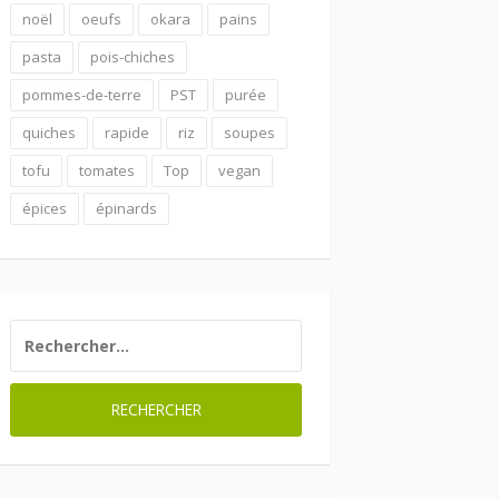
noël
oeufs
okara
pains
pasta
pois-chiches
pommes-de-terre
PST
purée
quiches
rapide
riz
soupes
tofu
tomates
Top
vegan
épices
épinards
RECHERCHER :