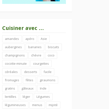
Cuisiner avec …
amandes
apéro
Asie
aubergines
bananes
biscuits
champignons
chèvre
coco
cocotte-minute
courgettes
céréales
desserts
facile
fromages
fêtes
giraumons
gratins
gâteaux
Inde
lentilles
léger
Légumes
légumineuses
menus
mijoté