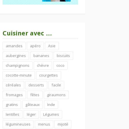
Cuisiner avec …
amandes
apéro
Asie
aubergines
bananes
biscuits
champignons
chèvre
coco
cocotte-minute
courgettes
céréales
desserts
facile
fromages
fêtes
giraumons
gratins
gâteaux
Inde
lentilles
léger
Légumes
légumineuses
menus
mijoté