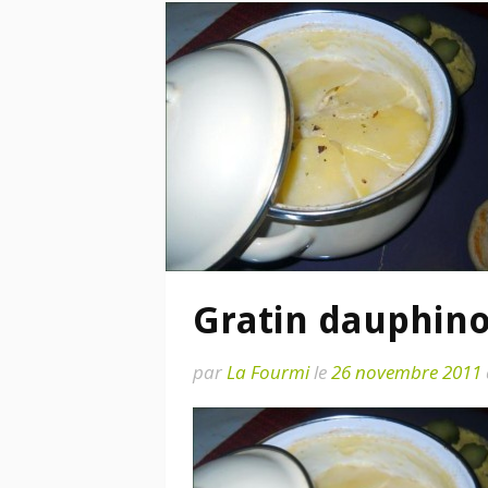
Gratin dauphino
par
La Fourmi
le
26 novembre 2011