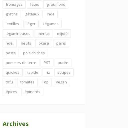
fromages
fêtes
giraumons
gratins
gâteaux
Inde
lentilles
léger
Légumes
légumineuses
menus
mijoté
noël
oeufs
okara
pains
pasta
pois-chiches
pommes-de-terre
PST
purée
quiches
rapide
riz
soupes
tofu
tomates
Top
vegan
épices
épinards
Archives