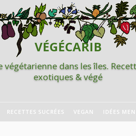
VÉGÉCARIB
e végétarienne dans les îles. Recett
exotiques & végé
RECETTES SUCRÉES
VEGAN
IDÉES ME