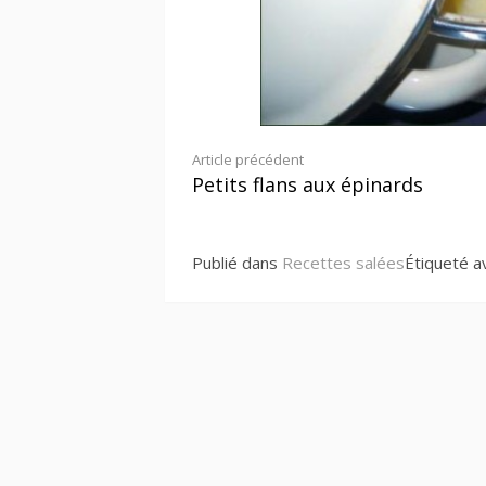
Lire
Article précédent
Petits flans aux épinards
la
suite
Publié dans
Recettes salées
Étiqueté 