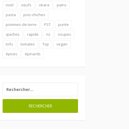
noël
oeufs
okara
pains
pasta
pois-chiches
pommes-de-terre
PST
purée
quiches
rapide
riz
soupes
tofu
tomates
Top
vegan
épices
épinards
RECHERCHER :