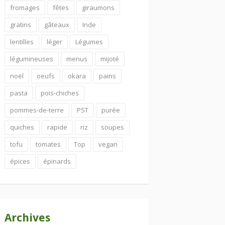
fromages
fêtes
giraumons
gratins
gâteaux
Inde
lentilles
léger
Légumes
légumineuses
menus
mijoté
noël
oeufs
okara
pains
pasta
pois-chiches
pommes-de-terre
PST
purée
quiches
rapide
riz
soupes
tofu
tomates
Top
vegan
épices
épinards
Archives