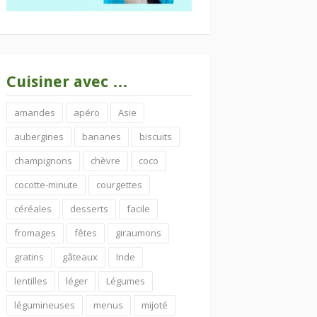
Cuisiner avec …
amandes
apéro
Asie
aubergines
bananes
biscuits
champignons
chèvre
coco
cocotte-minute
courgettes
céréales
desserts
facile
fromages
fêtes
giraumons
gratins
gâteaux
Inde
lentilles
léger
Légumes
légumineuses
menus
mijoté