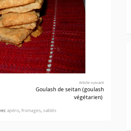
Article suivant
Goulash de seitan (goulash
végétarien)
avec
apéro
,
fromages
,
sablés