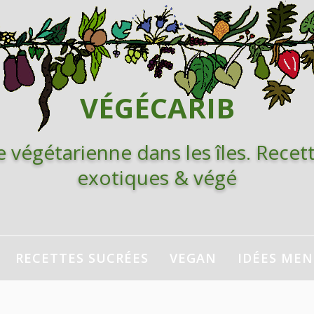
VÉGÉCARIB
e végétarienne dans les îles. Recett
exotiques & végé
RECETTES SUCRÉES
VEGAN
IDÉES ME