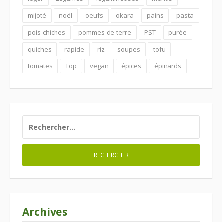
mijoté
noël
oeufs
okara
pains
pasta
pois-chiches
pommes-de-terre
PST
purée
quiches
rapide
riz
soupes
tofu
tomates
Top
vegan
épices
épinards
RECHERCHER :
Archives