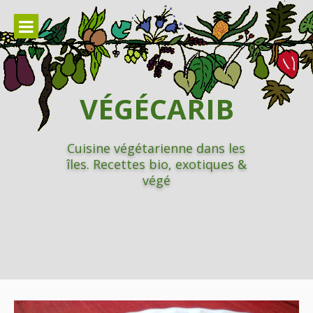
Aller
au
contenu
VÉGÉCARIB
Cuisine végétarienne dans les
îles. Recettes bio, exotiques &
végé