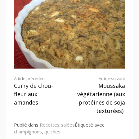
Lire
Article précédent
Article suivant
Curry de chou-
Moussaka
la
fleur aux
végétarienne (aux
suite
amandes
protéines de soja
texturées)
Publié dans
Recettes salées
Étiqueté avec
champignons
,
quiches