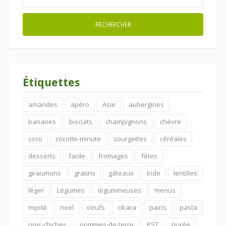
Étiquettes
amandes
apéro
Asie
aubergines
bananes
biscuits
champignons
chèvre
coco
cocotte-minute
courgettes
céréales
desserts
facile
fromages
fêtes
giraumons
gratins
gâteaux
Inde
lentilles
léger
Légumes
légumineuses
menus
mijoté
noël
oeufs
okara
pains
pasta
pois-chiches
pommes-de-terre
PST
purée