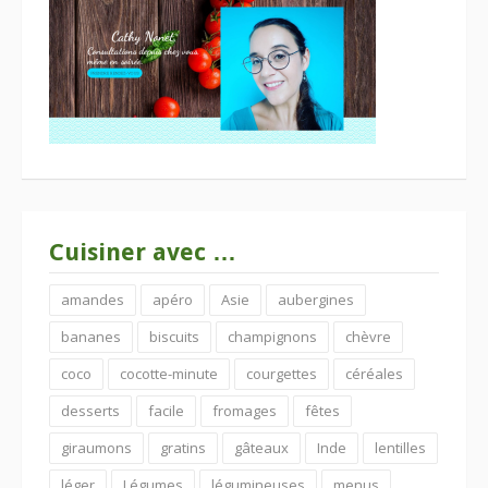
Cuisiner avec …
amandes
apéro
Asie
aubergines
bananes
biscuits
champignons
chèvre
coco
cocotte-minute
courgettes
céréales
desserts
facile
fromages
fêtes
giraumons
gratins
gâteaux
Inde
lentilles
léger
Légumes
légumineuses
menus