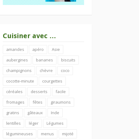
Cuisiner avec …
amandes
apéro
Asie
aubergines
bananes
biscuits
champignons
chèvre
coco
cocotte-minute
courgettes
céréales
desserts
facile
fromages
fêtes
giraumons
gratins
gâteaux
Inde
lentilles
léger
Légumes
légumineuses
menus
mijoté