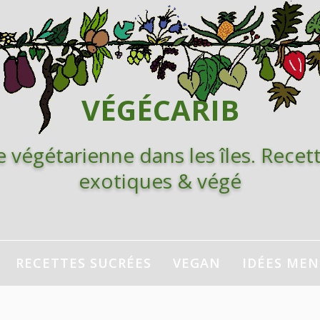
VÉGÉCARIB
e végétarienne dans les îles. Recett
exotiques & végé
RECETTES SUCRÉES
VEGAN
IDÉES ME