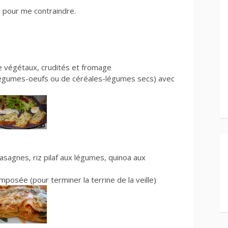
s pour me contraindre.
e végétaux, crudités et fromage
 légumes-oeufs ou de céréales-légumes secs) avec
lasagnes, riz pilaf aux légumes, quinoa aux
posée (pour terminer la terrine de la veille)