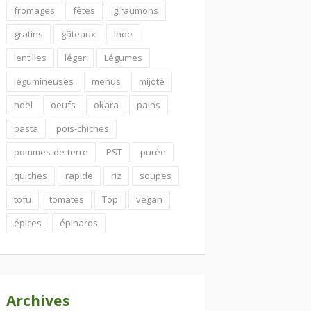
fromages
fêtes
giraumons
gratins
gâteaux
Inde
lentilles
léger
Légumes
légumineuses
menus
mijoté
noël
oeufs
okara
pains
pasta
pois-chiches
pommes-de-terre
PST
purée
quiches
rapide
riz
soupes
tofu
tomates
Top
vegan
épices
épinards
Archives