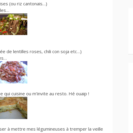
ses (ou riz cantonais…)
lles…
 de lentilles roses, chili con soja etc…)
tes…
e qui cuisine ou m’invite au resto. Hé ouaip !
ser à mettre mes légumineuses à tremper la veille