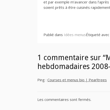
et par exemple m’avancer dans l’après 
soient prêts à être cuisinés rapidement
Lire
la
Publié dans
Idées menus
Étiqueté ave
suite
1 commentaire sur “
hebdomadaires 2008
Ping :
Courses et menus bio | Pearltrees
Les commentaires sont fermés.