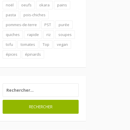
noël
oeufs
okara
pains
pasta
pois-chiches
pommes-de-terre
PST
purée
quiches
rapide
riz
soupes
tofu
tomates
Top
vegan
épices
épinards
RECHERCHER :