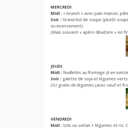
MERCREDI
Midi :
« brunch » avec pain maison, pât
Soir :
Grand bol de soupe (plutôt soupe 
ou inversement)
(Mais souvent « apéro dînatoire » en f
JEUDI
Midi :
feuilletés au fromage (il en exis
Soir :
galette de soja et légumes verts
OU gratin de légumes (avec oeuf et f
VENDREDI
Midi :
tofu ou seitan + légumes et riz.