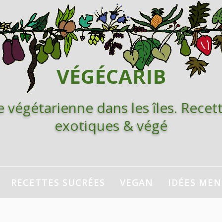
VÉGÉCARIB
e végétarienne dans les îles. Recett
exotiques & végé
RECETTES SUCRÉES
VEGAN
IDÉES ME