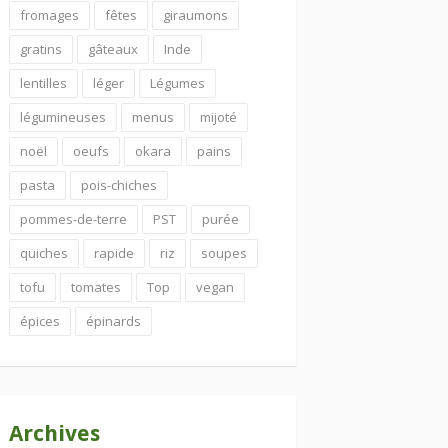
fromages
fêtes
giraumons
gratins
gâteaux
Inde
lentilles
léger
Légumes
légumineuses
menus
mijoté
noël
oeufs
okara
pains
pasta
pois-chiches
pommes-de-terre
PST
purée
quiches
rapide
riz
soupes
tofu
tomates
Top
vegan
épices
épinards
Archives