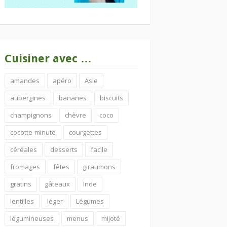
Cuisiner avec …
amandes
apéro
Asie
aubergines
bananes
biscuits
champignons
chèvre
coco
cocotte-minute
courgettes
céréales
desserts
facile
fromages
fêtes
giraumons
gratins
gâteaux
Inde
lentilles
léger
Légumes
légumineuses
menus
mijoté