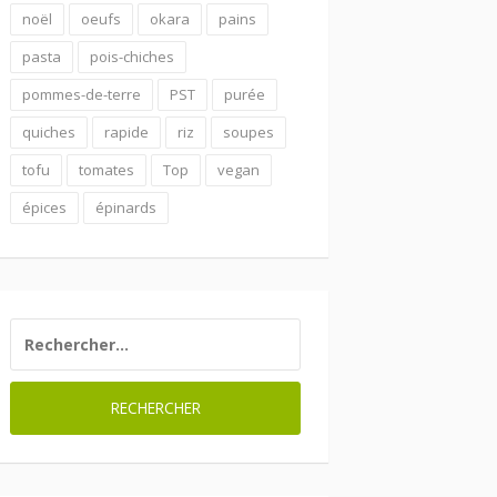
noël
oeufs
okara
pains
pasta
pois-chiches
pommes-de-terre
PST
purée
quiches
rapide
riz
soupes
tofu
tomates
Top
vegan
épices
épinards
RECHERCHER :