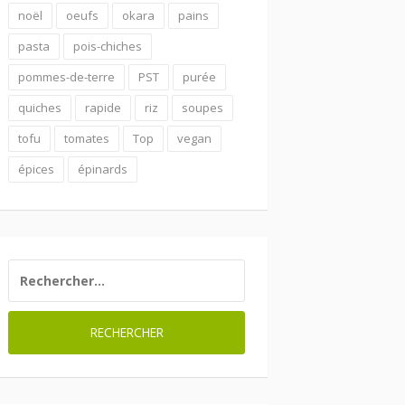
noël
oeufs
okara
pains
pasta
pois-chiches
pommes-de-terre
PST
purée
quiches
rapide
riz
soupes
tofu
tomates
Top
vegan
épices
épinards
RECHERCHER :