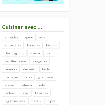
Cuisiner avec …
amandes
apéro
Asie
aubergines
bananes
biscuits
champignons
chèvre
coco
cocotte-minute
courgettes
céréales
desserts
facile
fromages
fêtes
giraumons
gratins
gâteaux
Inde
lentilles
léger
Légumes
légumineuses
menus
mijoté