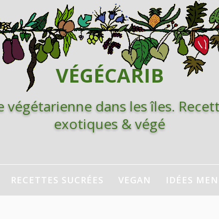
VÉGÉCARIB
e végétarienne dans les îles. Recett
exotiques & végé
RECETTES SUCRÉES
VEGAN
IDÉES ME