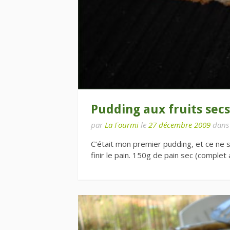
Pudding aux fruits secs
par
La Fourmi
le
27 décembre 2009
dan
C’était mon premier pudding, et ce ne s
finir le pain. 150g de pain sec (complet