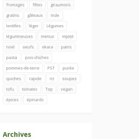
fromages
fêtes
giraumons
gratins
gâteaux
Inde
lentilles
léger
Légumes
légumineuses
menus
mijoté
noël
oeufs
okara
pains
pasta
pois-chiches
pommes-de-terre
PST
purée
quiches
rapide
riz
soupes
tofu
tomates
Top
vegan
épices
épinards
Archives