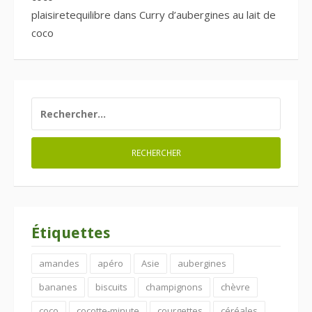
plaisiretequilibre
dans
Curry d’aubergines au lait de
coco
RECHERCHER :
Étiquettes
amandes
apéro
Asie
aubergines
bananes
biscuits
champignons
chèvre
coco
cocotte-minute
courgettes
céréales