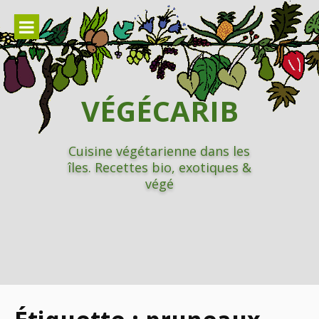
Aller
au
contenu
VÉGÉCARIB
Cuisine végétarienne dans les
îles. Recettes bio, exotiques &
végé