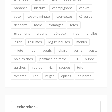
bananes
biscuits
champignons
chèvre
coco
cocotte-minute
courgettes
céréales
desserts
facile
fromages
fêtes
giraumons
gratins
gâteaux
Inde
lentilles
léger
Légumes
légumineuses
menus
mijoté
noël
oeufs
okara
pains
pasta
pois-chiches
pommes-de-terre
PST
purée
quiches
rapide
riz
soupes
tofu
tomates
Top
vegan
épices
épinards
RECHERCHER :