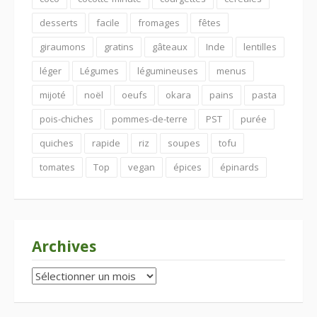
desserts
facile
fromages
fêtes
giraumons
gratins
gâteaux
Inde
lentilles
léger
Légumes
légumineuses
menus
mijoté
noël
oeufs
okara
pains
pasta
pois-chiches
pommes-de-terre
PST
purée
quiches
rapide
riz
soupes
tofu
tomates
Top
vegan
épices
épinards
Archives
Archives