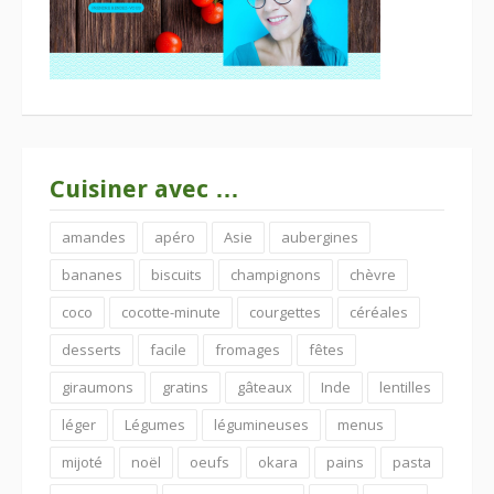
Cuisiner avec …
amandes
apéro
Asie
aubergines
bananes
biscuits
champignons
chèvre
coco
cocotte-minute
courgettes
céréales
desserts
facile
fromages
fêtes
giraumons
gratins
gâteaux
Inde
lentilles
léger
Légumes
légumineuses
menus
mijoté
noël
oeufs
okara
pains
pasta