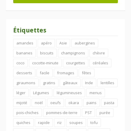
Étiquettes
amandes
apéro
Asie
aubergines
bananes
biscuits
champignons
chèvre
coco
cocotte-minute
courgettes
céréales
desserts
facile
fromages
fêtes
giraumons
gratins
gâteaux
Inde
lentilles
léger
Légumes
légumineuses
menus
mijoté
noël
oeufs
okara
pains
pasta
pois-chiches
pommes-de-terre
PST
purée
quiches
rapide
riz
soupes
tofu