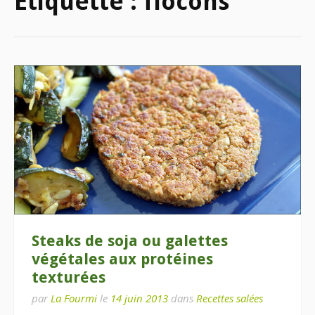
Étiquette :
flocons
Steaks de soja ou galettes
végétales aux protéines
texturées
par
La Fourmi
le
14 juin 2013
dans
Recettes salées