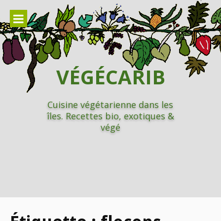
Aller
au
contenu
VÉGÉCARIB
Cuisine végétarienne dans les
îles. Recettes bio, exotiques &
végé