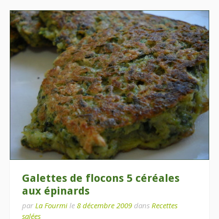
Galettes de flocons 5 céréales
aux épinards
par
La Fourmi
le
8 décembre 2009
dans
Recettes
salées