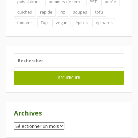
pois-chiches
pommes-de-terre
PST
purée
quiches
rapide
riz
soupes
tofu
tomates
Top
vegan
épices
épinards
RECHERCHER :
Archives
Archives