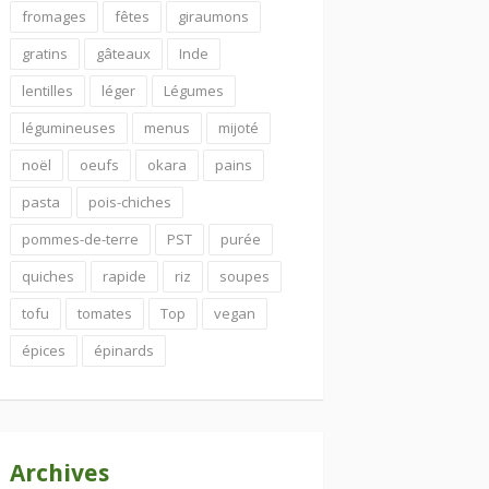
fromages
fêtes
giraumons
gratins
gâteaux
Inde
lentilles
léger
Légumes
légumineuses
menus
mijoté
noël
oeufs
okara
pains
pasta
pois-chiches
pommes-de-terre
PST
purée
quiches
rapide
riz
soupes
tofu
tomates
Top
vegan
épices
épinards
Archives