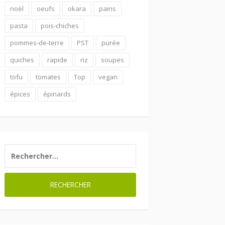
noël
oeufs
okara
pains
pasta
pois-chiches
pommes-de-terre
PST
purée
quiches
rapide
riz
soupes
tofu
tomates
Top
vegan
épices
épinards
RECHERCHER :