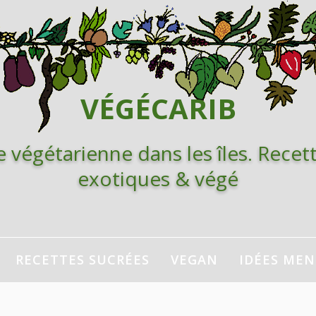
VÉGÉCARIB
e végétarienne dans les îles. Recett
exotiques & végé
RECETTES SUCRÉES
VEGAN
IDÉES ME