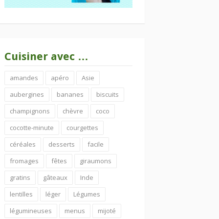
Cuisiner avec …
amandes
apéro
Asie
aubergines
bananes
biscuits
champignons
chèvre
coco
cocotte-minute
courgettes
céréales
desserts
facile
fromages
fêtes
giraumons
gratins
gâteaux
Inde
lentilles
léger
Légumes
légumineuses
menus
mijoté