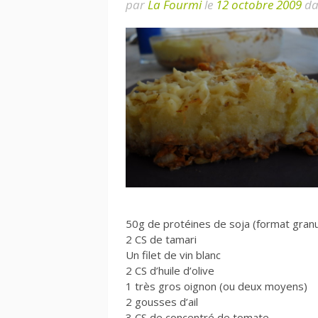
par
La Fourmi
le
12 octobre 2009
da
50g de protéines de soja (format granu
2 CS de tamari
Un filet de vin blanc
2 CS d’huile d’olive
1 très gros oignon (ou deux moyens)
2 gousses d’ail
3 CS de concentré de tomate