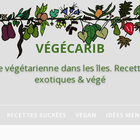
VÉGÉCARIB
e végétarienne dans les îles. Recett
exotiques & végé
RECETTES SUCRÉES
VEGAN
IDÉES ME