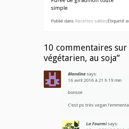
la
simple
suite
Publié dans
Recettes salées
Étiqueté 
10 commentaires sur 
végétarien, au soja”
Blandine
says:
16 avril 2016 à 21 h 19 min
bonsoir
C’est ps très vegan l’emmenta
La Fourmi
says: