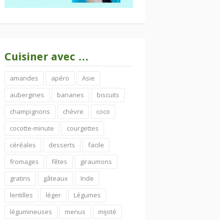
Cuisiner avec …
amandes
apéro
Asie
aubergines
bananes
biscuits
champignons
chèvre
coco
cocotte-minute
courgettes
céréales
desserts
facile
fromages
fêtes
giraumons
gratins
gâteaux
Inde
lentilles
léger
Légumes
légumineuses
menus
mijoté