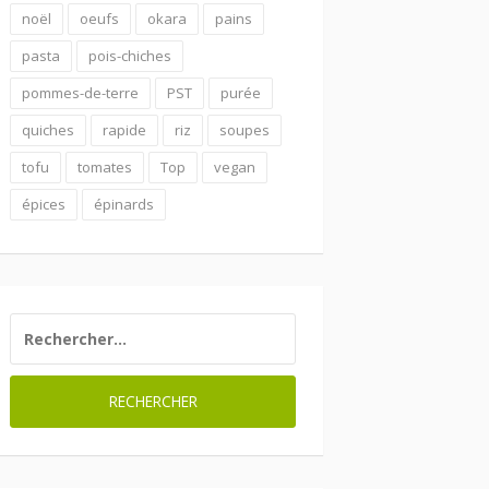
noël
oeufs
okara
pains
pasta
pois-chiches
pommes-de-terre
PST
purée
quiches
rapide
riz
soupes
tofu
tomates
Top
vegan
épices
épinards
RECHERCHER :