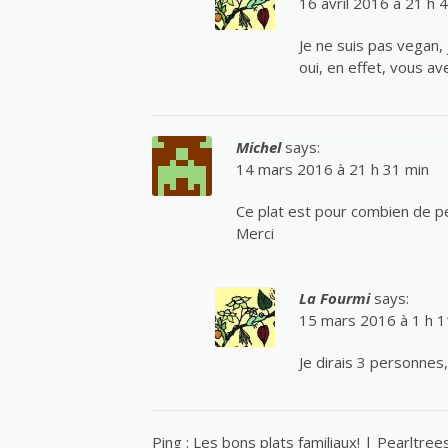
16 avril 2016 à 21 h 
Je ne suis pas vegan,
oui, en effet, vous av
Michel
says:
14 mars 2016 à 21 h 31 min
Ce plat est pour combien de 
Merci
La Fourmi
says:
15 mars 2016 à 1 h 1
Je dirais 3 personnes
Ping :
Les bons plats familiaux! | Pearltree