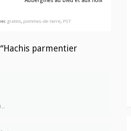
avec
gratins
,
pommes-de-terre
,
PST
“Hachis parmentier
l …