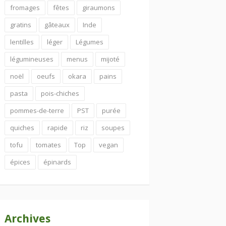
fromages
fêtes
giraumons
gratins
gâteaux
Inde
lentilles
léger
Légumes
légumineuses
menus
mijoté
noël
oeufs
okara
pains
pasta
pois-chiches
pommes-de-terre
PST
purée
quiches
rapide
riz
soupes
tofu
tomates
Top
vegan
épices
épinards
Archives