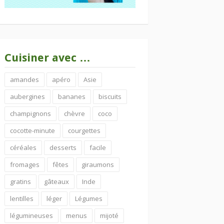
Cuisiner avec …
amandes
apéro
Asie
aubergines
bananes
biscuits
champignons
chèvre
coco
cocotte-minute
courgettes
céréales
desserts
facile
fromages
fêtes
giraumons
gratins
gâteaux
Inde
lentilles
léger
Légumes
légumineuses
menus
mijoté