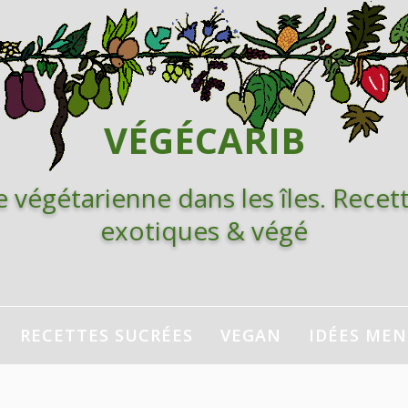
VÉGÉCARIB
e végétarienne dans les îles. Recett
exotiques & végé
RECETTES SUCRÉES
VEGAN
IDÉES ME