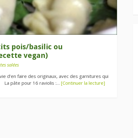
its pois/basilic ou
ecette vegan)
tes salées
nvie d’en faire des originaux, avec des garnitures qui
? La pâte pour 16 raviolis :…
[Continuer la lecture]