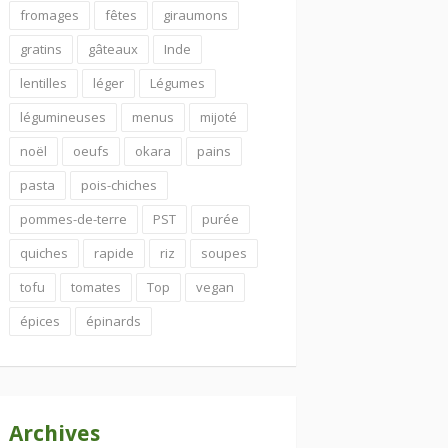
fromages
fêtes
giraumons
gratins
gâteaux
Inde
lentilles
léger
Légumes
légumineuses
menus
mijoté
noël
oeufs
okara
pains
pasta
pois-chiches
pommes-de-terre
PST
purée
quiches
rapide
riz
soupes
tofu
tomates
Top
vegan
épices
épinards
Archives