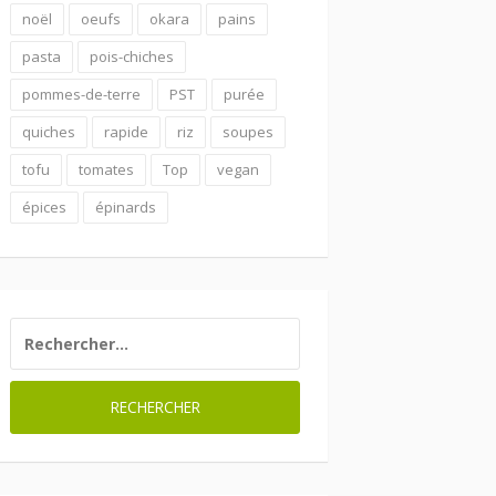
noël
oeufs
okara
pains
pasta
pois-chiches
pommes-de-terre
PST
purée
quiches
rapide
riz
soupes
tofu
tomates
Top
vegan
épices
épinards
RECHERCHER :