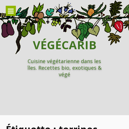
Aller
au
contenu
VÉGÉCARIB
Cuisine végétarienne dans les
îles. Recettes bio, exotiques &
végé