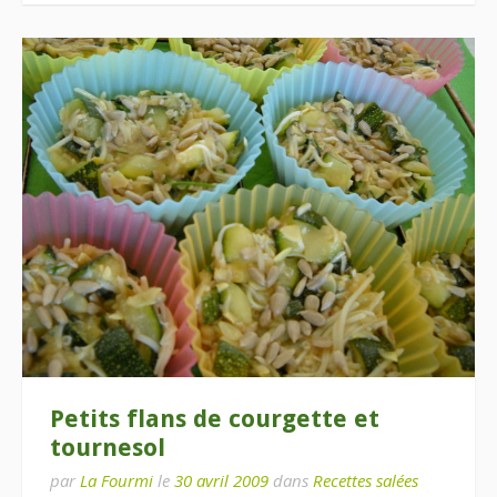
Petits flans de courgette et
tournesol
par
La Fourmi
le
30 avril 2009
dans
Recettes salées