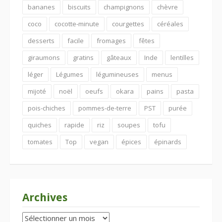
bananes
biscuits
champignons
chèvre
coco
cocotte-minute
courgettes
céréales
desserts
facile
fromages
fêtes
giraumons
gratins
gâteaux
Inde
lentilles
léger
Légumes
légumineuses
menus
mijoté
noël
oeufs
okara
pains
pasta
pois-chiches
pommes-de-terre
PST
purée
quiches
rapide
riz
soupes
tofu
tomates
Top
vegan
épices
épinards
Archives
Archives