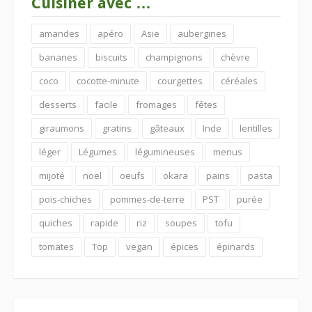
Cuisiner avec …
amandes
apéro
Asie
aubergines
bananes
biscuits
champignons
chèvre
coco
cocotte-minute
courgettes
céréales
desserts
facile
fromages
fêtes
giraumons
gratins
gâteaux
Inde
lentilles
léger
Légumes
légumineuses
menus
mijoté
noël
oeufs
okara
pains
pasta
pois-chiches
pommes-de-terre
PST
purée
quiches
rapide
riz
soupes
tofu
tomates
Top
vegan
épices
épinards