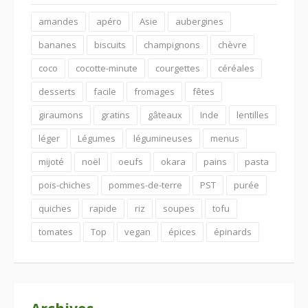
amandes
apéro
Asie
aubergines
bananes
biscuits
champignons
chèvre
coco
cocotte-minute
courgettes
céréales
desserts
facile
fromages
fêtes
giraumons
gratins
gâteaux
Inde
lentilles
léger
Légumes
légumineuses
menus
mijoté
noël
oeufs
okara
pains
pasta
pois-chiches
pommes-de-terre
PST
purée
quiches
rapide
riz
soupes
tofu
tomates
Top
vegan
épices
épinards