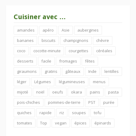
Cuisiner avec …
amandes
apéro
Asie
aubergines
bananes
biscuits
champignons
chèvre
coco
cocotte-minute
courgettes
céréales
desserts
facile
fromages
fêtes
giraumons
gratins
gâteaux
Inde
lentilles
léger
Légumes
légumineuses
menus
mijoté
noël
oeufs
okara
pains
pasta
pois-chiches
pommes-de-terre
PST
purée
quiches
rapide
riz
soupes
tofu
tomates
Top
vegan
épices
épinards