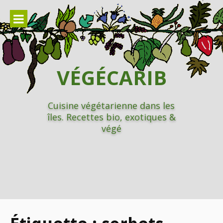
Aller
au
contenu
VÉGÉCARIB
Cuisine végétarienne dans les
îles. Recettes bio, exotiques &
végé