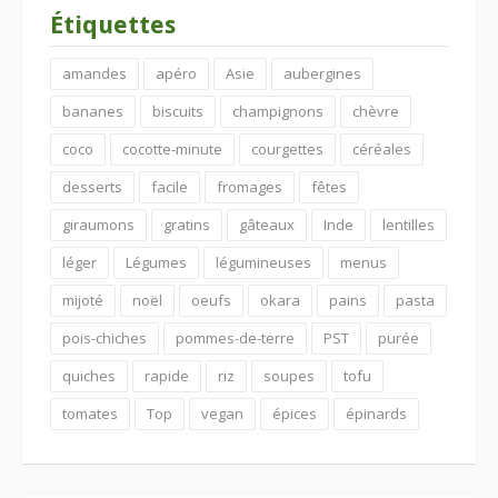
Étiquettes
amandes
apéro
Asie
aubergines
bananes
biscuits
champignons
chèvre
coco
cocotte-minute
courgettes
céréales
desserts
facile
fromages
fêtes
giraumons
gratins
gâteaux
Inde
lentilles
léger
Légumes
légumineuses
menus
mijoté
noël
oeufs
okara
pains
pasta
pois-chiches
pommes-de-terre
PST
purée
quiches
rapide
riz
soupes
tofu
tomates
Top
vegan
épices
épinards