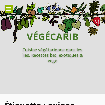
Aller
au
contenu
VÉGÉCARIB
Cuisine végétarienne dans les
îles. Recettes bio, exotiques &
végé