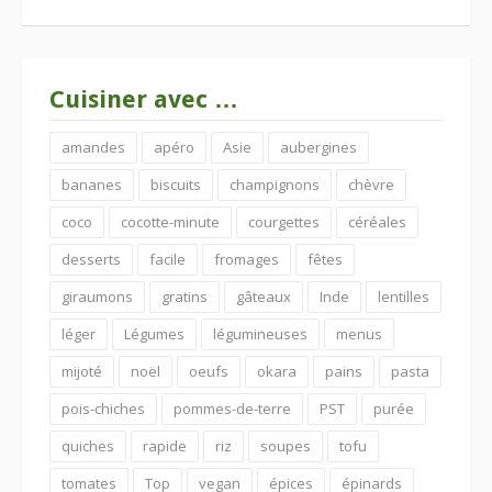
Cuisiner avec …
amandes
apéro
Asie
aubergines
bananes
biscuits
champignons
chèvre
coco
cocotte-minute
courgettes
céréales
desserts
facile
fromages
fêtes
giraumons
gratins
gâteaux
Inde
lentilles
léger
Légumes
légumineuses
menus
mijoté
noël
oeufs
okara
pains
pasta
pois-chiches
pommes-de-terre
PST
purée
quiches
rapide
riz
soupes
tofu
tomates
Top
vegan
épices
épinards