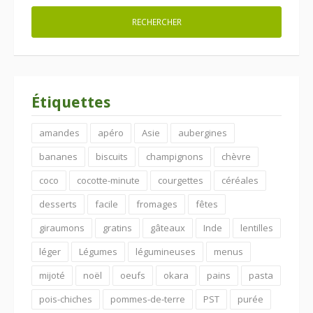
Étiquettes
amandes
apéro
Asie
aubergines
bananes
biscuits
champignons
chèvre
coco
cocotte-minute
courgettes
céréales
desserts
facile
fromages
fêtes
giraumons
gratins
gâteaux
Inde
lentilles
léger
Légumes
légumineuses
menus
mijoté
noël
oeufs
okara
pains
pasta
pois-chiches
pommes-de-terre
PST
purée