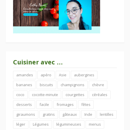
Cuisiner avec …
amandes
apéro
Asie
aubergines
bananes
biscuits
champignons
chèvre
coco
cocotte-minute
courgettes
céréales
desserts
facile
fromages
fêtes
giraumons
gratins
gâteaux
Inde
lentilles
léger
Légumes
légumineuses
menus