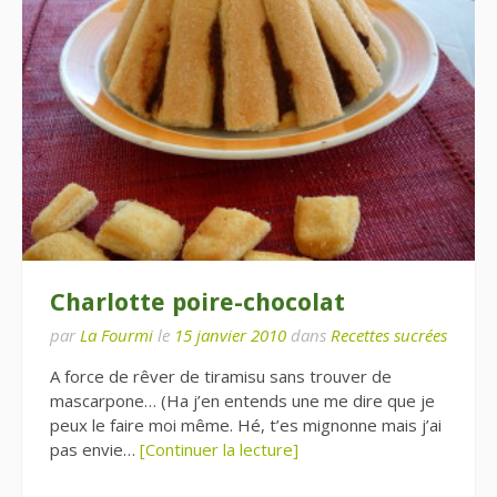
Charlotte poire-chocolat
par
La Fourmi
le
15 janvier 2010
dans
Recettes sucrées
A force de rêver de tiramisu sans trouver de
mascarpone… (Ha j’en entends une me dire que je
peux le faire moi même. Hé, t’es mignonne mais j’ai
pas envie…
[Continuer la lecture]