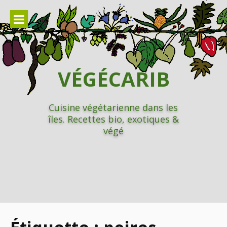
Aller
au
contenu
VÉGÉCARIB
Cuisine végétarienne dans les
îles. Recettes bio, exotiques &
végé