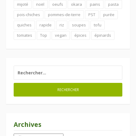
mijoté
noël
oeufs
okara
pains
pasta
pois-chiches
pommes-de-terre
PST
purée
quiches
rapide
riz
soupes
tofu
tomates
Top
vegan
épices
épinards
RECHERCHER :
Archives