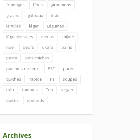
fromages
fêtes
giraumons
gratins
gâteaux
Inde
lentilles
léger
Légumes
légumineuses
menus
mijoté
noël
oeufs
okara
pains
pasta
pois-chiches
pommes-de-terre
PST
purée
quiches
rapide
riz
soupes
tofu
tomates
Top
vegan
épices
épinards
Archives