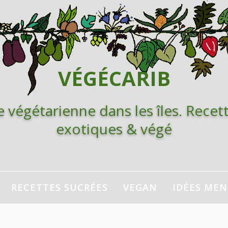
VÉGÉCARIB
e végétarienne dans les îles. Recett
exotiques & végé
RECETTES SUCRÉES
VEGAN
IDÉES ME