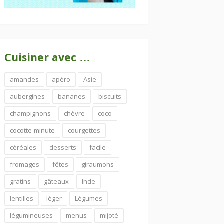
Cuisiner avec …
amandes
apéro
Asie
aubergines
bananes
biscuits
champignons
chèvre
coco
cocotte-minute
courgettes
céréales
desserts
facile
fromages
fêtes
giraumons
gratins
gâteaux
Inde
lentilles
léger
Légumes
légumineuses
menus
mijoté