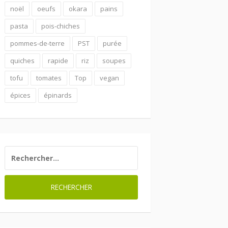
noël
oeufs
okara
pains
pasta
pois-chiches
pommes-de-terre
PST
purée
quiches
rapide
riz
soupes
tofu
tomates
Top
vegan
épices
épinards
RECHERCHER :