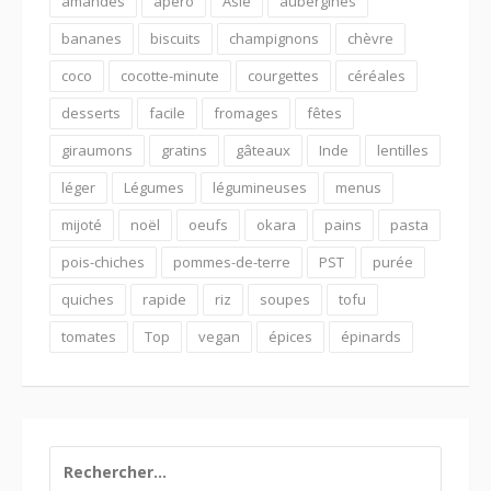
amandes
apéro
Asie
aubergines
bananes
biscuits
champignons
chèvre
coco
cocotte-minute
courgettes
céréales
desserts
facile
fromages
fêtes
giraumons
gratins
gâteaux
Inde
lentilles
léger
Légumes
légumineuses
menus
mijoté
noël
oeufs
okara
pains
pasta
pois-chiches
pommes-de-terre
PST
purée
quiches
rapide
riz
soupes
tofu
tomates
Top
vegan
épices
épinards
RECHERCHER :