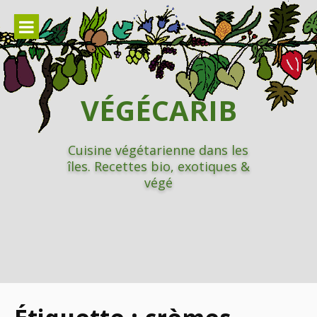
Aller
au
contenu
VÉGÉCARIB
Cuisine végétarienne dans les
îles. Recettes bio, exotiques &
végé