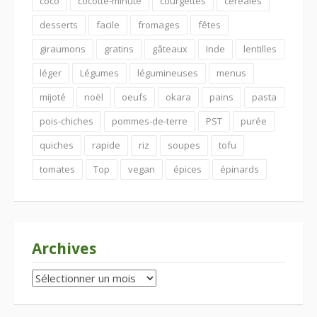
coco
cocotte-minute
courgettes
céréales
desserts
facile
fromages
fêtes
giraumons
gratins
gâteaux
Inde
lentilles
léger
Légumes
légumineuses
menus
mijoté
noël
oeufs
okara
pains
pasta
pois-chiches
pommes-de-terre
PST
purée
quiches
rapide
riz
soupes
tofu
tomates
Top
vegan
épices
épinards
Archives
Archives